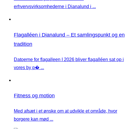
erhvervsvirksomhederne i Dianalund i ...
Flagalléen i Dianalund – Et samlingspunkt og en
tradition
Datoerne for flagalleen I 2026 bliver flagalléen sat op i
vores by p� ...
Fitness og motion
Med afsæt i et ønske om at udvikle et område, hvor
borgere kan mød ...