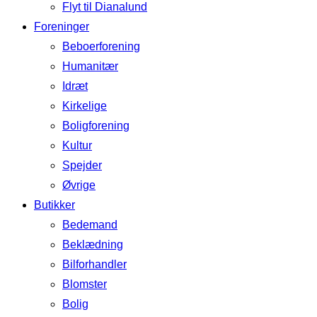
Flyt til Dianalund
Foreninger
Beboerforening
Humanitær
Idræt
Kirkelige
Boligforening
Kultur
Spejder
Øvrige
Butikker
Bedemand
Beklædning
Bilforhandler
Blomster
Bolig