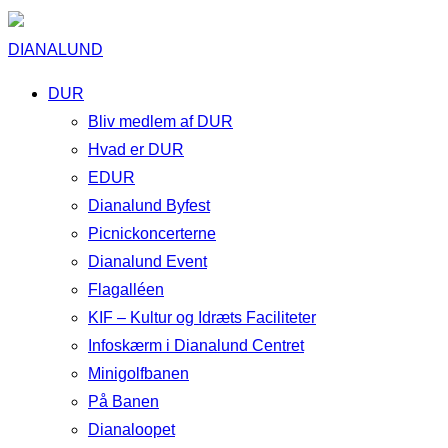
DIANALUND
DUR
Bliv medlem af DUR
Hvad er DUR
EDUR
Dianalund Byfest
Picnickoncerterne
Dianalund Event
Flagalléen
KIF – Kultur og Idræts Faciliteter
Infoskærm i Dianalund Centret
Minigolfbanen
På Banen
Dianaloopet