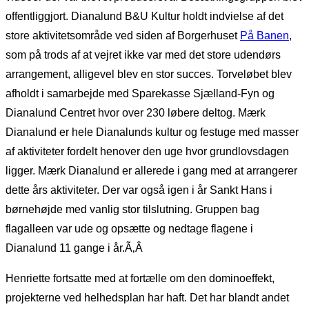
offentliggjort. Dianalund B&U Kultur holdt indvielse af det
store aktivitetsområde ved siden af Borgerhuset
På Banen
,
som på trods af at vejret ikke var med det store udendørs
arrangement, alligevel blev en stor succes. Torveløbet blev
afholdt i samarbejde med Sparekasse Sjælland-Fyn og
Dianalund Centret hvor over 230 løbere deltog. Mærk
Dianalund er hele Dianalunds kultur og festuge med masser
af aktiviteter fordelt henover den uge hvor grundlovsdagen
ligger. Mærk Dianalund er allerede i gang med at arrangerer
dette års aktiviteter. Der var også igen i år Sankt Hans i
børnehøjde med vanlig stor tilslutning. Gruppen bag
flagalleen var ude og opsætte og nedtage flagene i
Dianalund 11 gange i år.Ã‚Â
Henriette fortsatte med at fortælle om den dominoeffekt,
projekterne ved helhedsplan har haft. Det har blandt andet