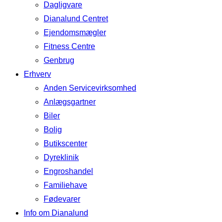
Dagligvare
Dianalund Centret
Ejendomsmægler
Fitness Centre
Genbrug
Erhverv
Anden Servicevirksomhed
Anlægsgartner
Biler
Bolig
Butikscenter
Dyreklinik
Engroshandel
Familiehave
Fødevarer
Info om Dianalund