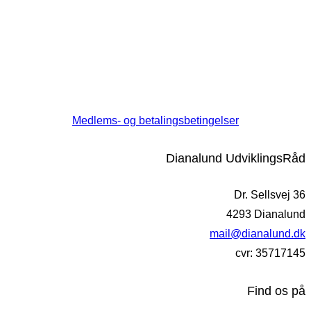
Medlems- og betalingsbetingelser
Dianalund UdviklingsRåd
Dr. Sellsvej 36
4293 Dianalund
mail@dianalund.dk
cvr: 35717145
Find os på