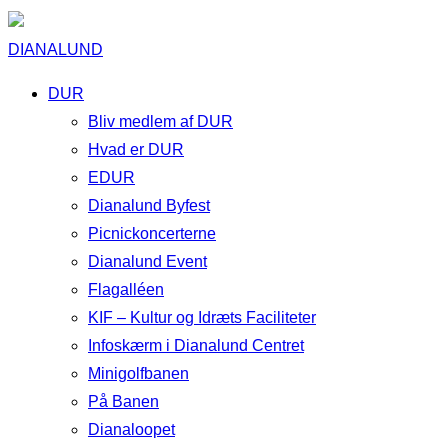
DIANALUND
DUR
Bliv medlem af DUR
Hvad er DUR
EDUR
Dianalund Byfest
Picnickoncerterne
Dianalund Event
Flagalléen
KIF – Kultur og Idræts Faciliteter
Infoskærm i Dianalund Centret
Minigolfbanen
På Banen
Dianaloopet