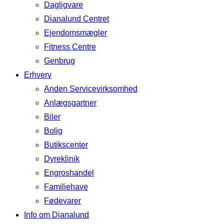
Dagligvare
Dianalund Centret
Ejendomsmægler
Fitness Centre
Genbrug
Erhverv
Anden Servicevirksomhed
Anlægsgartner
Biler
Bolig
Butikscenter
Dyreklinik
Engroshandel
Familiehave
Fødevarer
Info om Dianalund