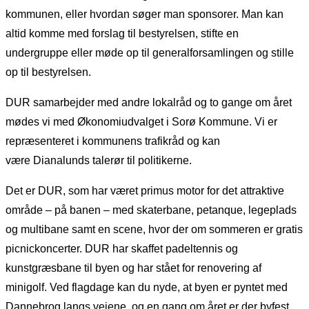
kommunen, eller hvordan søger man sponsorer. Man kan
altid komme med forslag til bestyrelsen, stifte en
undergruppe eller møde op til generalforsamlingen og stille
op til bestyrelsen.
DUR samarbejder med andre lokalråd og to gange om året
mødes vi med Økonomiudvalget i Sorø Kommune. Vi er
repræsenteret i kommunens trafikråd og kan
være Dianalunds talerør til politikerne.
Det er DUR, som har været primus motor for det attraktive
område – på banen – med skaterbane, petanque, legeplads
og multibane samt en scene, hvor der om sommeren er gratis
picnickoncerter. DUR har skaffet padeltennis og
kunstgræsbane til byen og har stået for renovering af
minigolf. Ved flagdage kan du nyde, at byen er pyntet med
Dannebrog langs vejene, og en gang om året er der byfest