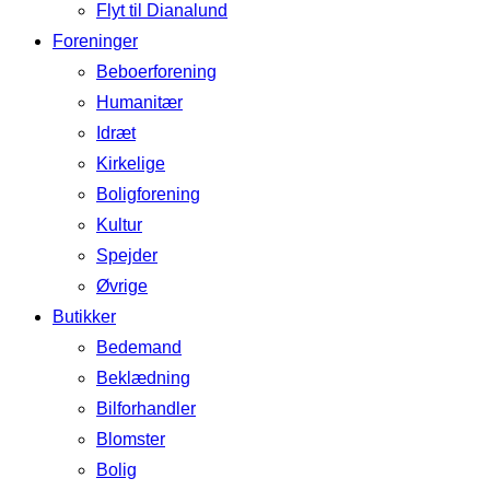
Flyt til Dianalund
Foreninger
Beboerforening
Humanitær
Idræt
Kirkelige
Boligforening
Kultur
Spejder
Øvrige
Butikker
Bedemand
Beklædning
Bilforhandler
Blomster
Bolig