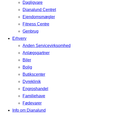
Dagligvare
Dianalund Centret
Ejendomsmægler
Fitness Centre
Genbrug
Erhverv
Anden Servicevirksomhed
Anlægsgartner
Biler
Bolig
Butikscenter
Dyreklinik
Engroshandel
Familiehave
Fødevarer
Info om Dianalund