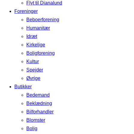
Flyt til Dianalund
Foreninger
Beboerforening
Humanitær
Idræt
Kirkelige
Boligforening
Kultur
Spejder
Øvrige
Butikker
Bedemand
Beklædning
Bilforhandler
Blomster
Bolig