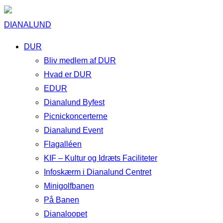
DIANALUND
DUR
Bliv medlem af DUR
Hvad er DUR
EDUR
Dianalund Byfest
Picnickoncerterne
Dianalund Event
Flagalléen
KIF – Kultur og Idræts Faciliteter
Infoskærm i Dianalund Centret
Minigolfbanen
På Banen
Dianaloopet