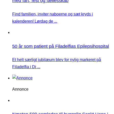
med fart, fest og fællesskab
Find familien, inviter naboerne og sæt kryds i
kalenderen! Lørdag de ...
50 år som patient på Filadelfias Epilepsihospital
Et helt særligt jubilæum blev for nylig markeret på
Filadelfia i Di ...
Annonce