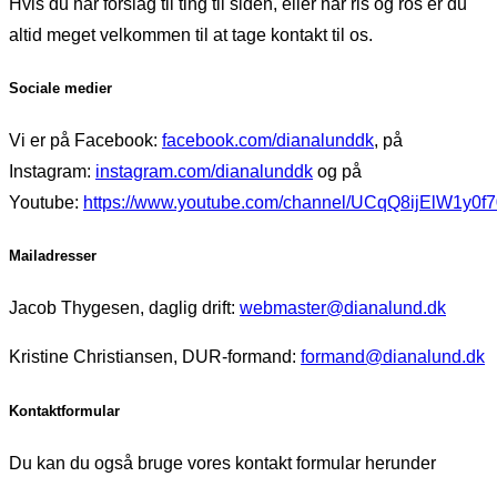
Hvis du har forslag til ting til siden, eller har ris og ros er du
altid meget velkommen til at tage kontakt til os.
Sociale medier
Vi er på Facebook:
facebook.com/dianalunddk
, på
Instagram:
instagram.com/dianalunddk
og på
Youtube:
https://www.youtube.com/channel/UCqQ8ijElW1y0f
Mailadresser
Jacob Thygesen, daglig drift:
webmaster@dianalund.dk
Kristine Christiansen, DUR-formand:
formand@dianalund.dk
Kontaktformular
Du kan du også bruge vores kontakt formular herunder