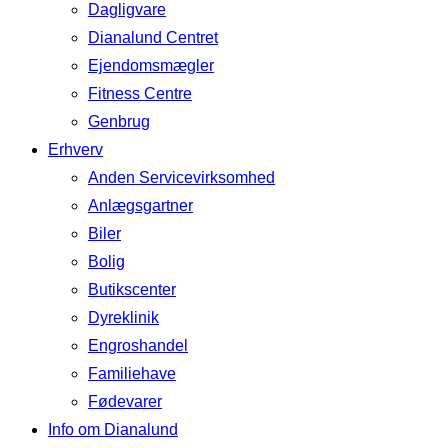
Dagligvare
Dianalund Centret
Ejendomsmægler
Fitness Centre
Genbrug
Erhverv
Anden Servicevirksomhed
Anlægsgartner
Biler
Bolig
Butikscenter
Dyreklinik
Engroshandel
Familiehave
Fødevarer
Info om Dianalund