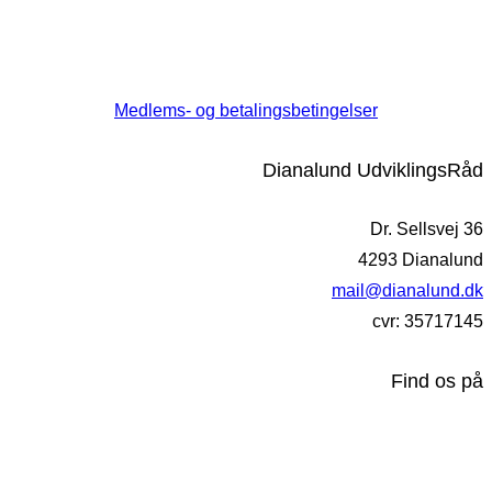
Medlems- og betalingsbetingelser
Dianalund UdviklingsRåd
Dr. Sellsvej 36
4293 Dianalund
mail@dianalund.dk
cvr: 35717145
Find os på