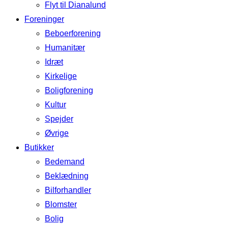
Flyt til Dianalund
Foreninger
Beboerforening
Humanitær
Idræt
Kirkelige
Boligforening
Kultur
Spejder
Øvrige
Butikker
Bedemand
Beklædning
Bilforhandler
Blomster
Bolig