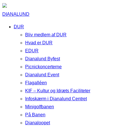
DIANALUND
DUR
Bliv medlem af DUR
Hvad er DUR
EDUR
Dianalund Byfest
Picnickoncerterne
Dianalund Event
Flagalléen
KIF – Kultur og Idræts Faciliteter
Infoskærm i Dianalund Centret
Minigolfbanen
På Banen
Dianaloopet