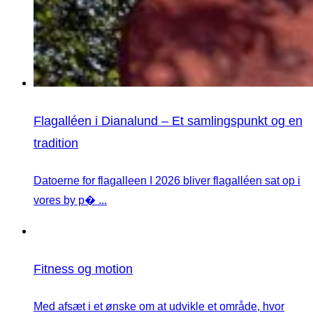
Flagalléen i Dianalund – Et samlingspunkt og en
tradition
Datoerne for flagalleen I 2026 bliver flagalléen sat op i
vores by p� ...
Fitness og motion
Med afsæt i et ønske om at udvikle et område, hvor