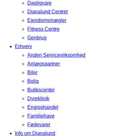
Dagligvare
Dianalund Centret
Ejendomsmægler
Fitness Centre
Genbrug
Erhverv
Anden Servicevirksomhed
Anlægsgartner
Biler
Bolig
Butikscenter
Dyreklinik
Engroshandel
Familiehave
Fødevarer
Info om Dianalund