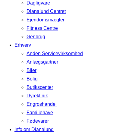
Dagligvare
Dianalund Centret
Ejendomsmægler
Fitness Centre
Genbrug
Erhverv
Anden Servicevirksomhed
Anlægsgartner
Biler
Bolig
Butikscenter
Dyreklinik
Engroshandel
Familiehave
Fødevarer
Info om Dianalund