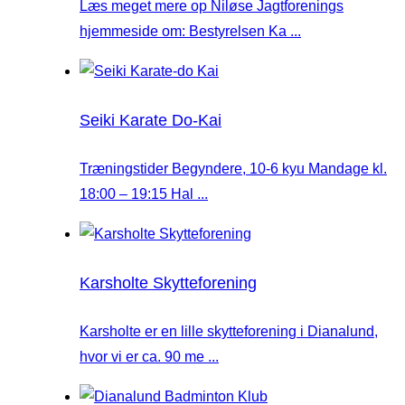
Læs meget mere op Niløse Jagtforenings
hjemmeside om: Bestyrelsen Ka ...
Seiki Karate Do-Kai
Træningstider Begyndere, 10-6 kyu Mandage kl.
18:00 – 19:15 Hal ...
Karsholte Skytteforening
Karsholte er en lille skytteforening i Dianalund,
hvor vi er ca. 90 me ...