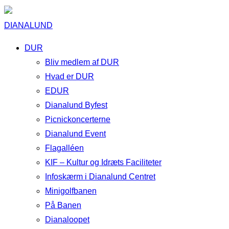
DIANALUND
DUR
Bliv medlem af DUR
Hvad er DUR
EDUR
Dianalund Byfest
Picnickoncerterne
Dianalund Event
Flagalléen
KIF – Kultur og Idræts Faciliteter
Infoskærm i Dianalund Centret
Minigolfbanen
På Banen
Dianaloopet