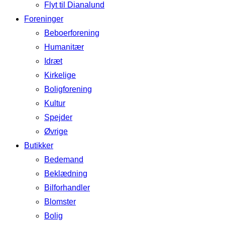
Flyt til Dianalund
Foreninger
Beboerforening
Humanitær
Idræt
Kirkelige
Boligforening
Kultur
Spejder
Øvrige
Butikker
Bedemand
Beklædning
Bilforhandler
Blomster
Bolig