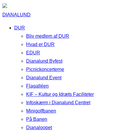
DIANALUND
DUR
Bliv medlem af DUR
Hvad er DUR
EDUR
Dianalund Byfest
Picnickoncerterne
Dianalund Event
Flagalléen
KIF – Kultur og Idræts Faciliteter
Infoskærm i Dianalund Centret
Minigolfbanen
På Banen
Dianaloopet