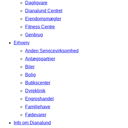
Dagligvare
Dianalund Centret
Ejendomsmægler
Fitness Centre
Genbrug
Erhverv
Anden Servicevirksomhed
Anlægsgartner
Biler
Bolig
Butikscenter
Dyreklinik
Engroshandel
Familiehave
Fødevarer
Info om Dianalund