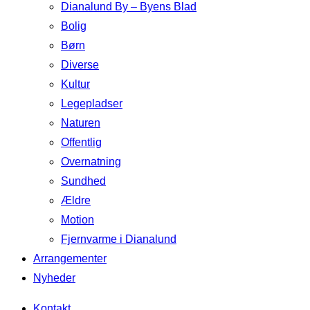
Dianalund By – Byens Blad
Bolig
Børn
Diverse
Kultur
Legepladser
Naturen
Offentlig
Overnatning
Sundhed
Ældre
Motion
Fjernvarme i Dianalund
Arrangementer
Nyheder
Kontakt