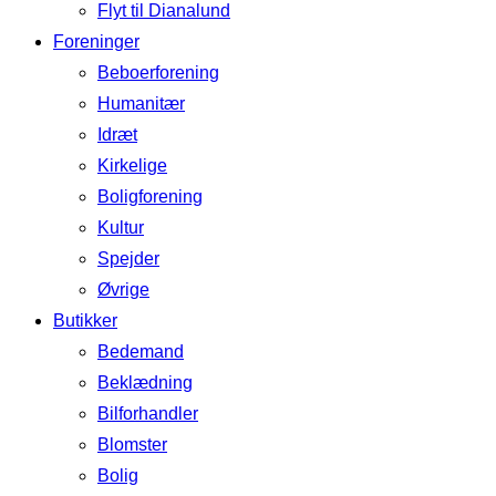
Flyt til Dianalund
Foreninger
Beboerforening
Humanitær
Idræt
Kirkelige
Boligforening
Kultur
Spejder
Øvrige
Butikker
Bedemand
Beklædning
Bilforhandler
Blomster
Bolig