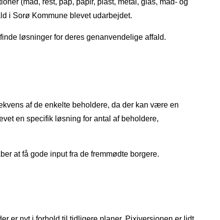
er (mad, rest, pap, papir, plast, metal, glas, mad- og
ald i Sorø Kommune blevet udarbejdet.
finde løsninger for deres genanvendelige affald.
ekvens af de enkelte beholdere, da der kan være en
et en specifik løsning for antal af beholdere,
er at få gode input fra de fremmødte borgere.
r nyt i forhold til tidligere planer. Pixiversionen er lidt