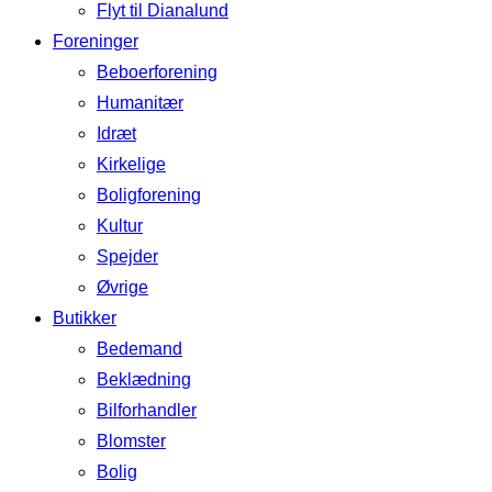
Flyt til Dianalund
Foreninger
Beboerforening
Humanitær
Idræt
Kirkelige
Boligforening
Kultur
Spejder
Øvrige
Butikker
Bedemand
Beklædning
Bilforhandler
Blomster
Bolig