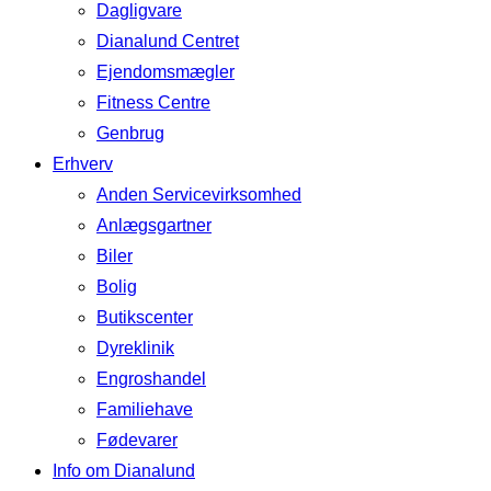
Dagligvare
Dianalund Centret
Ejendomsmægler
Fitness Centre
Genbrug
Erhverv
Anden Servicevirksomhed
Anlægsgartner
Biler
Bolig
Butikscenter
Dyreklinik
Engroshandel
Familiehave
Fødevarer
Info om Dianalund