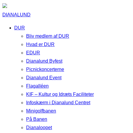
DIANALUND
DUR
Bliv medlem af DUR
Hvad er DUR
EDUR
Dianalund Byfest
Picnickoncerterne
Dianalund Event
Flagalléen
KIF – Kultur og Idræts Faciliteter
Infoskærm i Dianalund Centret
Minigolfbanen
På Banen
Dianaloopet