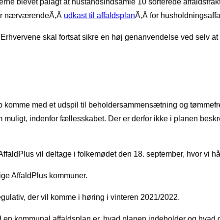
 blevet pålagt at hustandsindsamle 10 sorterede affaldsfraktion
nd er nærværendeÃ‚Â
udkast til affaldsplan
Ã‚Â for husholdningsaff
Erhvervene skal fortsat sikre en høj genanvendelse ved selv at 
skab komme med et udspil til beholdersammensætning og tømmefr
ligt, indenfor fællesskabet. Der er derfor ikke i planen beskrev
ldPlus vil deltage i folkemødet den 18. september, hvor vi håb
ige AffaldPlus kommuner.
egulativ, der vil komme i høring i vinteren 2021/2022.
 en kommunal affaldsplan er, hvad planen indeholder og hvad der e