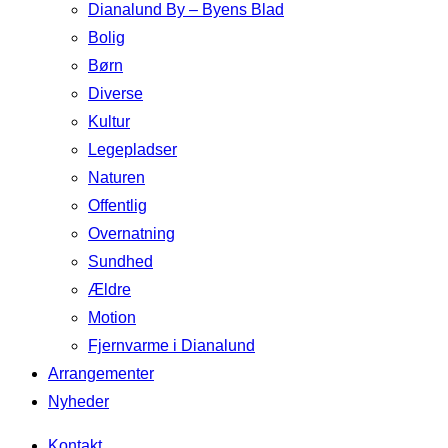
Dianalund By – Byens Blad
Bolig
Børn
Diverse
Kultur
Legepladser
Naturen
Offentlig
Overnatning
Sundhed
Ældre
Motion
Fjernvarme i Dianalund
Arrangementer
Nyheder
Kontakt