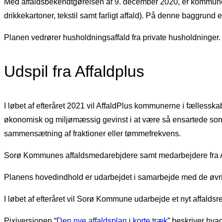
Med affaldsbekendtgørelsen af 9. december 2020, er kommunerne
drikkekartoner, tekstil samt farligt affald). På denne baggru
Planen vedrører husholdningsaffald fra private husholdninger. 
Udspil fra Affaldplus
I løbet af efteråret 2021 vil AffaldPlus kommunerne i fælles
økonomisk og miljømæssig gevinst i at være så ensartede som mu
sammensætning af fraktioner eller tømmefrekvens.
Sorø Kommunes affaldsmedarebjdere samt medarbejdere fra Affa
Planens hovedindhold er udarbejdet i samarbejde med de øvr
I løbet af efteråret vil Sorø Kommune udarbejde et nyt affaldsr
Pixiversionen “
Den nye affaldsplan i korte træk
” beskriver hvad