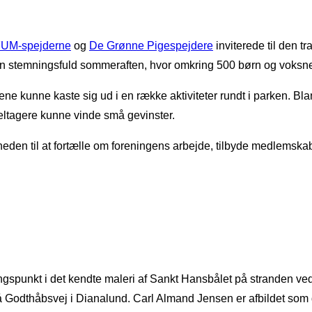
UM-spejderne
og
De Grønne Pigespejdere
inviterede til den t
 en stemningsfuld sommeraften, hvor omkring 500 børn og voksne
e kunne kaste sig ud i en række aktiviteter rundt i parken. Bl
deltagere kunne vinde små gevinster.
den til at fortælle om foreningens arbejde, tilbyde medlemskab 
ngspunkt i det kendte maleri af Sankt Hansbålet på stranden ve
 Godthåbsvej i Dianalund. Carl Almand Jensen er afbildet som 