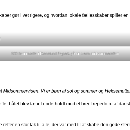
.
ber gør livet rigere, og hvordan lokale fællesskaber spiller en v
d
500 fremmødte i Dianalund Bypark på en varm midsommeraften
et
Midsommervisen
,
Vi er børn af sol og sommer
og
Heksemutte
fter bålet blev tændt underholdt med et bredt repertoire af dan
er en stor tak til alle, der var med til at skabe den gode stemn