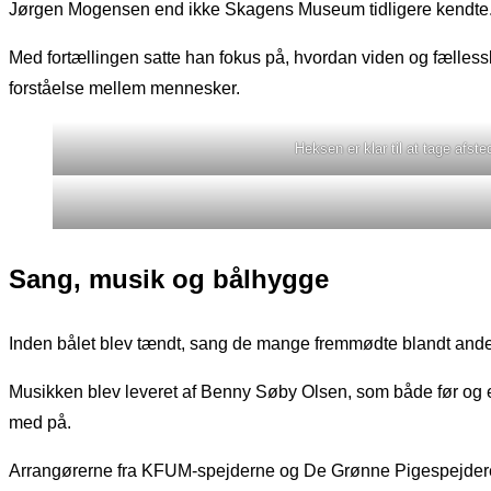
Jørgen Mogensen end ikke Skagens Museum tidligere kendte
Med fortællingen satte han fokus på, hvordan viden og fællesska
forståelse mellem mennesker.
Heksen er klar til at tage afste
Sang, musik og bålhygge
Inden bålet blev tændt, sang de mange fremmødte blandt and
Musikken blev leveret af Benny Søby Olsen, som både før og e
med på.
Arrangørerne fra KFUM-spejderne og De Grønne Pigespejdere rett