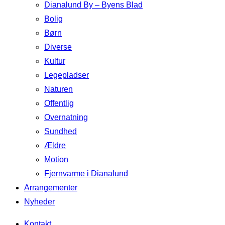
Dianalund By – Byens Blad
Bolig
Børn
Diverse
Kultur
Legepladser
Naturen
Offentlig
Overnatning
Sundhed
Ældre
Motion
Fjernvarme i Dianalund
Arrangementer
Nyheder
Kontakt