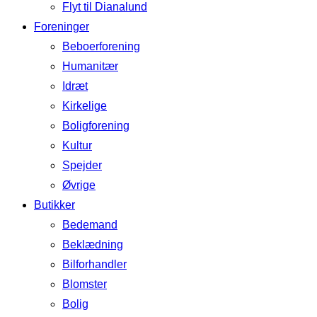
Flyt til Dianalund
Foreninger
Beboerforening
Humanitær
Idræt
Kirkelige
Boligforening
Kultur
Spejder
Øvrige
Butikker
Bedemand
Beklædning
Bilforhandler
Blomster
Bolig