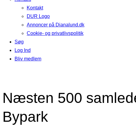
Kontakt
DUR Logo
Annoncer på Dianalund.dk
Cookie- og privatlivspolitik
Søg
Log Ind
Bliv medlem
Næsten 500 samledes
Bypark