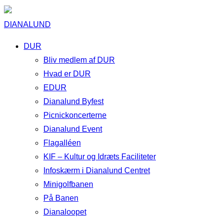
DIANALUND
DUR
Bliv medlem af DUR
Hvad er DUR
EDUR
Dianalund Byfest
Picnickoncerterne
Dianalund Event
Flagalléen
KIF – Kultur og Idræts Faciliteter
Infoskærm i Dianalund Centret
Minigolfbanen
På Banen
Dianaloopet