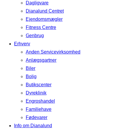
Dagligvare
Dianalund Centret
Ejendomsmægler
Fitness Centre
Genbrug
Erhverv
Anden Servicevirksomhed
Anlægsgartner
Biler
Bolig
Butikscenter
Dyreklinik
Engroshandel
Familiehave
Fødevarer
Info om Dianalund