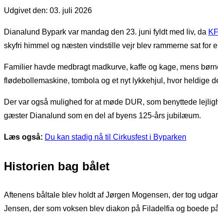
Udgivet den: 03. juli 2026
Dianalund Bypark var mandag den 23. juni fyldt med liv, da
KF
skyfri himmel og næsten vindstille vejr blev rammerne sat for
Familier havde medbragt madkurve, kaffe og kage, mens børnen
flødebollemaskine, tombola og et nyt lykkehjul, hvor heldige 
Der var også mulighed for at møde DUR, som benyttede lejlighe
gæster Dianalund som en del af byens 125-års jubilæum.
Læs også:
Du kan stadig nå til Cirkusfest i Byparken
Historien bag bålet
Aftenens båltale blev holdt af Jørgen Mogensen, der tog udga
Jensen, der som voksen blev diakon på Filadelfia og boede på