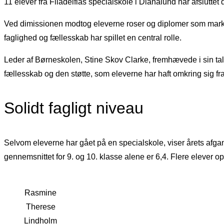
11 elever fra Filadelfias specialskole i Dianalund har afslutte
Ved dimissionen modtog eleverne roser og diplomer som markeri
faglighed og fællesskab har spillet en central rolle.
Leder af Børneskolen, Stine Skov Clarke, fremhævede i sin tal
fællesskab og den støtte, som eleverne har haft omkring sig fr
Solidt fagligt niveau
Selvom eleverne har gået på en specialskole, viser årets afgang
gennemsnittet for 9. og 10. klasse alene er 6,4. Flere elever
Rasmine
Therese
Lindholm