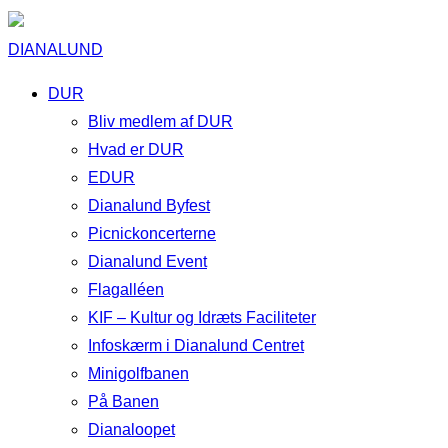
DIANALUND
DUR
Bliv medlem af DUR
Hvad er DUR
EDUR
Dianalund Byfest
Picnickoncerterne
Dianalund Event
Flagalléen
KIF – Kultur og Idræts Faciliteter
Infoskærm i Dianalund Centret
Minigolfbanen
På Banen
Dianaloopet