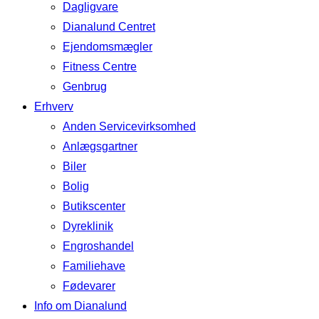
Dagligvare
Dianalund Centret
Ejendomsmægler
Fitness Centre
Genbrug
Erhverv
Anden Servicevirksomhed
Anlægsgartner
Biler
Bolig
Butikscenter
Dyreklinik
Engroshandel
Familiehave
Fødevarer
Info om Dianalund