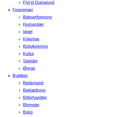
Flyt til Dianalund
Foreninger
Beboerforening
Humanitær
Idræt
Kirkelige
Boligforening
Kultur
Spejder
Øvrige
Butikker
Bedemand
Beklædning
Bilforhandler
Blomster
Bolig