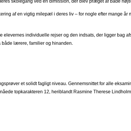
t deres skolegang ved en dimission, der blev præget af både højt
ng af en vigtig milepæl i deres liv – for nogle efter mange år 
e elevernes individuelle rejser og den indsats, der ligger bag 
a både lærere, familier og hinanden.
sprøver et solidt fagligt niveau. Gennemsnittet for alle eksamine
 opnåede topkarakteren 12, heriblandt Rasmine Therese Lindholm,