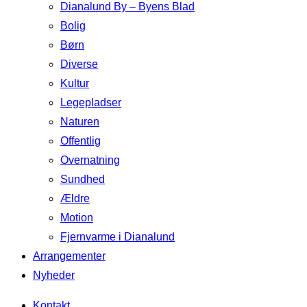
Dianalund By – Byens Blad
Bolig
Børn
Diverse
Kultur
Legepladser
Naturen
Offentlig
Overnatning
Sundhed
Ældre
Motion
Fjernvarme i Dianalund
Arrangementer
Nyheder
Kontakt