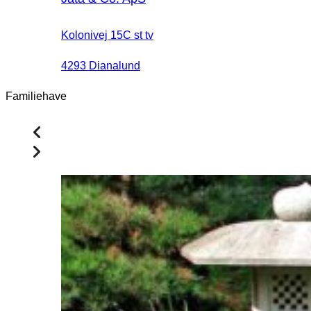
Kolonivej 15C st tv
4293 Dianalund
Familiehave