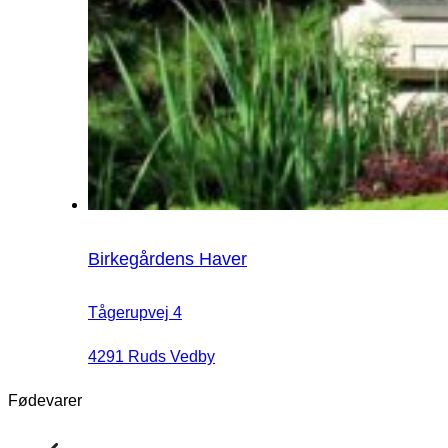
Birkegårdens Haver
Tågerupvej 4
4291 Ruds Vedby
Fødevarer