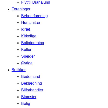
Flyt til Dianalund
Foreninger
Beboerforening
Humanitær
Idræt
Kirkelige
Boligforening
Kultur
Spejder
Øvrige
Butikker
Bedemand
Beklædning
Bilforhandler
Blomster
Bolig