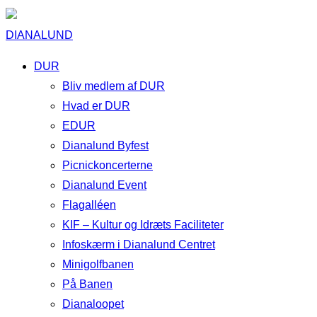
DIANALUND
DUR
Bliv medlem af DUR
Hvad er DUR
EDUR
Dianalund Byfest
Picnickoncerterne
Dianalund Event
Flagalléen
KIF – Kultur og Idræts Faciliteter
Infoskærm i Dianalund Centret
Minigolfbanen
På Banen
Dianaloopet