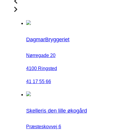
DagmarBryggeriet
Nørregade 20
4100 Ringsted
41 17 55 66
Skelleris den lille økogård
Præsteskovvej 6