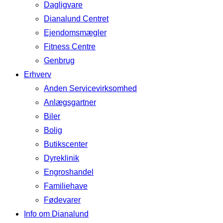
Dagligvare
Dianalund Centret
Ejendomsmægler
Fitness Centre
Genbrug
Erhverv
Anden Servicevirksomhed
Anlægsgartner
Biler
Bolig
Butikscenter
Dyreklinik
Engroshandel
Familiehave
Fødevarer
Info om Dianalund