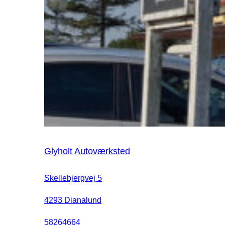
Glyholt Autoværksted
Skellebjergvej 5
4293 Dianalund
58264664