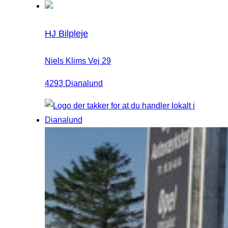
HJ Bilpleje
Niels Klims Vej 29
4293 Dianalund