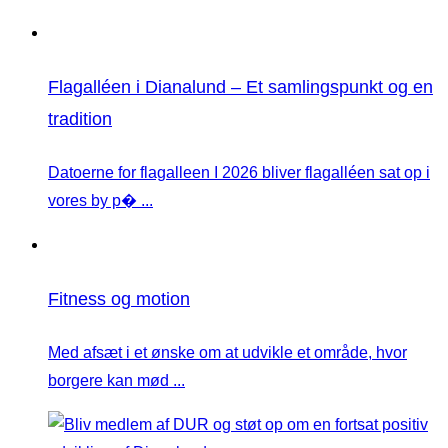
Flagalléen i Dianalund – Et samlingspunkt og en
tradition
Datoerne for flagalleen I 2026 bliver flagalléen sat op i
vores by p� ...
Fitness og motion
Med afsæt i et ønske om at udvikle et område, hvor
borgere kan mød ...