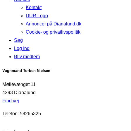
Kontakt
DUR Logo
Annoncer på Dianalund.dk
Cookie- og privatlivspolitik
Søg
Log Ind
Bliv medlem
Vognmand Torben Nielsen
Møllevænget 11
4293 Dianalund
Find vej
Telefon: 58265325