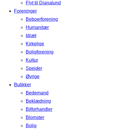
Flyt til Dianalund
Foreninger
Beboerforening
Humanitær
Idræt
Kirkelige
Boligforening
Kultur
Spejder
Øvrige
Butikker
Bedemand
Beklædning
Bilforhandler
Blomster
Bolig