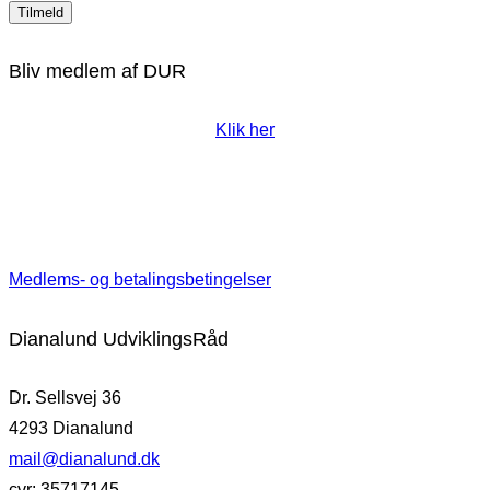
Bliv medlem af DUR
Klik her
Medlems- og betalingsbetingelser
Dianalund UdviklingsRåd
Dr. Sellsvej 36
4293 Dianalund
mail@dianalund.dk
cvr: 35717145