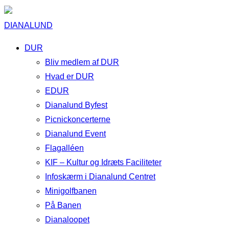
DIANALUND
DUR
Bliv medlem af DUR
Hvad er DUR
EDUR
Dianalund Byfest
Picnickoncerterne
Dianalund Event
Flagalléen
KIF – Kultur og Idræts Faciliteter
Infoskærm i Dianalund Centret
Minigolfbanen
På Banen
Dianaloopet