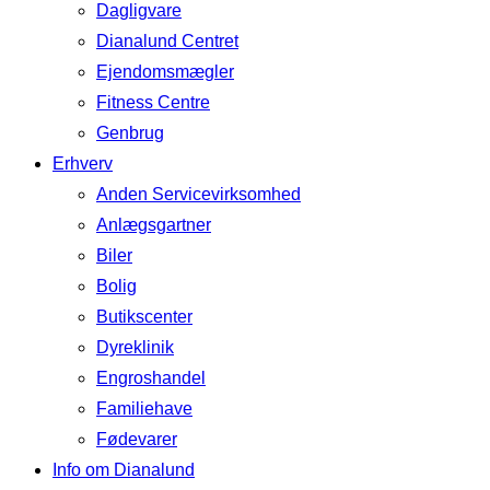
Dagligvare
Dianalund Centret
Ejendomsmægler
Fitness Centre
Genbrug
Erhverv
Anden Servicevirksomhed
Anlægsgartner
Biler
Bolig
Butikscenter
Dyreklinik
Engroshandel
Familiehave
Fødevarer
Info om Dianalund