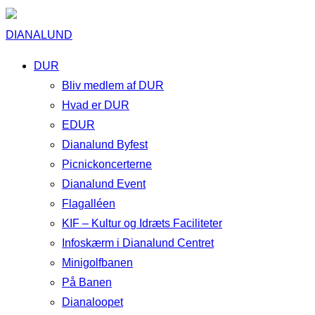
DIANALUND
DUR
Bliv medlem af DUR
Hvad er DUR
EDUR
Dianalund Byfest
Picnickoncerterne
Dianalund Event
Flagalléen
KIF – Kultur og Idræts Faciliteter
Infoskærm i Dianalund Centret
Minigolfbanen
På Banen
Dianaloopet