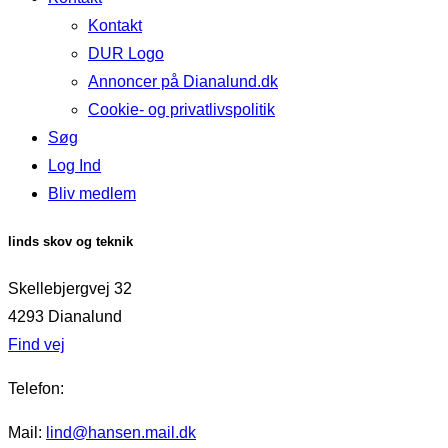
Kontakt
DUR Logo
Annoncer på Dianalund.dk
Cookie- og privatlivspolitik
Søg
Log Ind
Bliv medlem
linds skov og teknik
Skellebjergvej 32
4293 Dianalund
Find vej
Telefon:
Mail:
lind@hansen.mail.dk