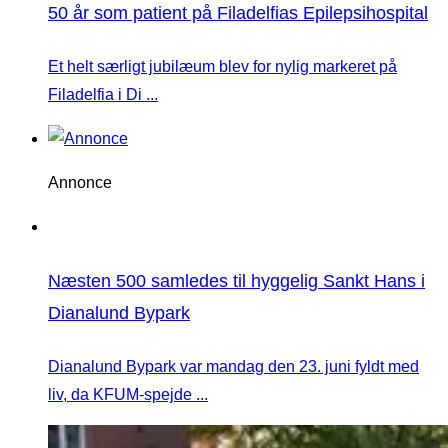
50 år som patient på Filadelfias Epilepsihospital
Et helt særligt jubilæum blev for nylig markeret på
Filadelfia i Di ...
Annonce
Næsten 500 samledes til hyggelig Sankt Hans i
Dianalund Bypark
Dianalund Bypark var mandag den 23. juni fyldt med
liv, da KFUM-spejde ...