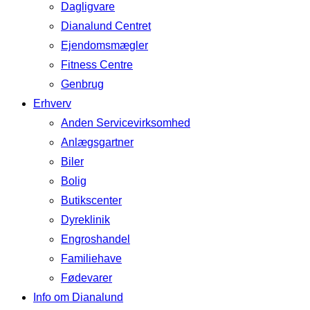
Dagligvare
Dianalund Centret
Ejendomsmægler
Fitness Centre
Genbrug
Erhverv
Anden Servicevirksomhed
Anlægsgartner
Biler
Bolig
Butikscenter
Dyreklinik
Engroshandel
Familiehave
Fødevarer
Info om Dianalund