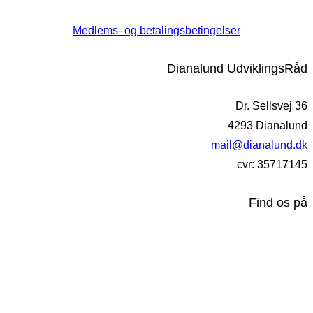
Medlems- og betalingsbetingelser
Dianalund UdviklingsRåd
Dr. Sellsvej 36
4293 Dianalund
mail@dianalund.dk
cvr: 35717145
Find os på