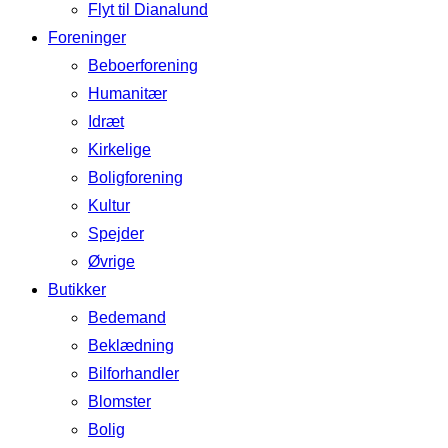
Flyt til Dianalund
Foreninger
Beboerforening
Humanitær
Idræt
Kirkelige
Boligforening
Kultur
Spejder
Øvrige
Butikker
Bedemand
Beklædning
Bilforhandler
Blomster
Bolig