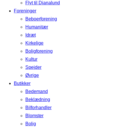
Flyt til Dianalund
Foreninger
Beboerforening
Humanitær
Idræt
Kirkelige
Boligforening
Kultur
Spejder
Øvrige
Butikker
Bedemand
Beklædning
Bilforhandler
Blomster
Bolig