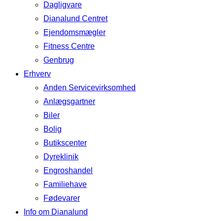
Dagligvare
Dianalund Centret
Ejendomsmægler
Fitness Centre
Genbrug
Erhverv
Anden Servicevirksomhed
Anlægsgartner
Biler
Bolig
Butikscenter
Dyreklinik
Engroshandel
Familiehave
Fødevarer
Info om Dianalund