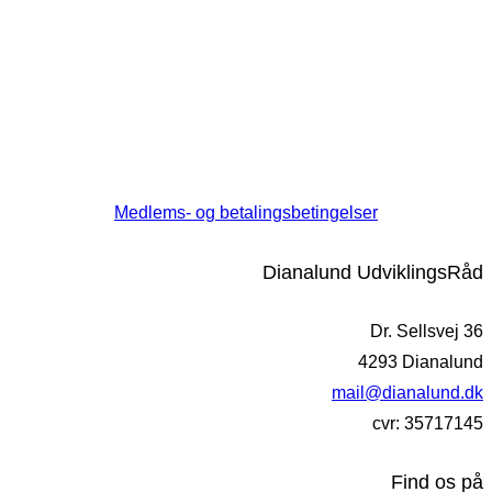
Medlems- og betalingsbetingelser
Dianalund UdviklingsRåd
Dr. Sellsvej 36
4293 Dianalund
mail@dianalund.dk
cvr: 35717145
Find os på