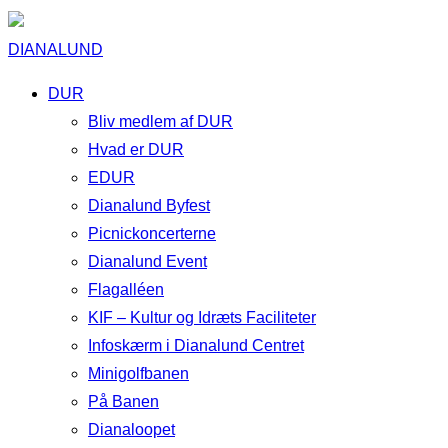
DIANALUND
DUR
Bliv medlem af DUR
Hvad er DUR
EDUR
Dianalund Byfest
Picnickoncerterne
Dianalund Event
Flagalléen
KIF – Kultur og Idræts Faciliteter
Infoskærm i Dianalund Centret
Minigolfbanen
På Banen
Dianaloopet