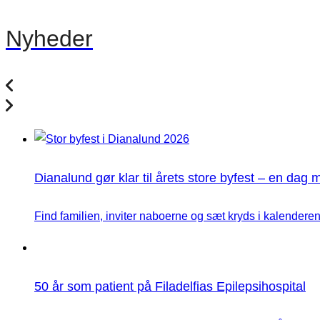
Nyheder
Dianalund gør klar til årets store byfest – en dag 
Find familien, inviter naboerne og sæt kryds i kalenderen
50 år som patient på Filadelfias Epilepsihospital