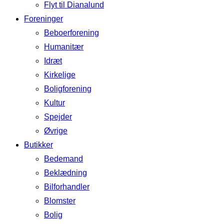
Flyt til Dianalund
Foreninger
Beboerforening
Humanitær
Idræt
Kirkelige
Boligforening
Kultur
Spejder
Øvrige
Butikker
Bedemand
Beklædning
Bilforhandler
Blomster
Bolig