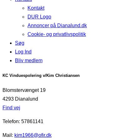
Kontakt
DUR Logo
Annoncer på Dianalund.dk
Cookie- og privatlivspolitik
Søg
Log Ind
Bliv medlem
KC Vinduespolering v/Kim Christiansen
Blomstervænget 19
4293 Dianalund
Find vej
Telefon: 57861141
Mail:
kim1966@ofir.dk