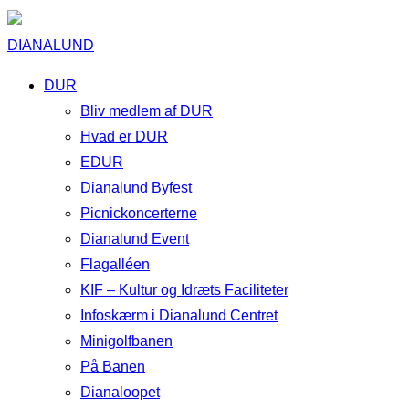
DIANALUND
DUR
Bliv medlem af DUR
Hvad er DUR
EDUR
Dianalund Byfest
Picnickoncerterne
Dianalund Event
Flagalléen
KIF – Kultur og Idræts Faciliteter
Infoskærm i Dianalund Centret
Minigolfbanen
På Banen
Dianaloopet