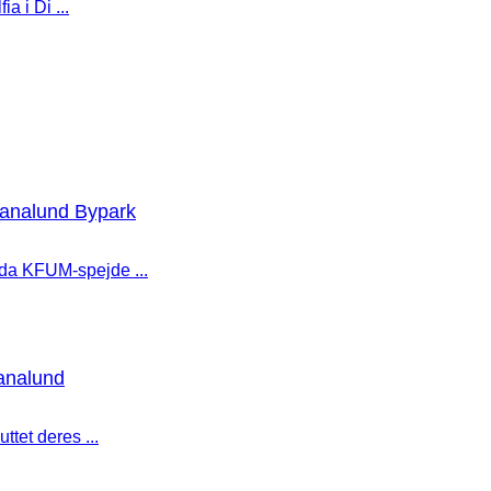
a i Di ...
ianalund Bypark
 da KFUM-spejde ...
ianalund
ttet deres ...