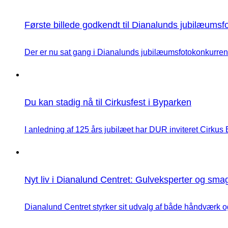
Første billede godkendt til Dianalunds jubilæums
Der er nu sat gang i Dianalunds jubilæumsfotokonkurrence
Du kan stadig nå til Cirkusfest i Byparken
I anledning af 125 års jubilæet har DUR inviteret Cirkus Ba
Nyt liv i Dianalund Centret: Gulveksperter og smag
Dianalund Centret styrker sit udvalg af både håndværk og 