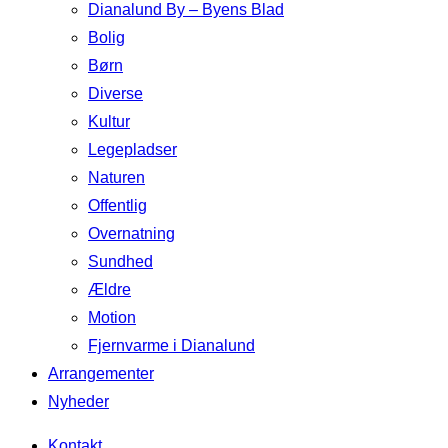
Dianalund By – Byens Blad
Bolig
Børn
Diverse
Kultur
Legepladser
Naturen
Offentlig
Overnatning
Sundhed
Ældre
Motion
Fjernvarme i Dianalund
Arrangementer
Nyheder
Kontakt