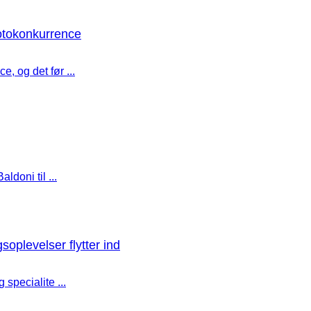
fotokonkurrence
, og det før ...
ldoni til ...
soplevelser flytter ind
specialite ...