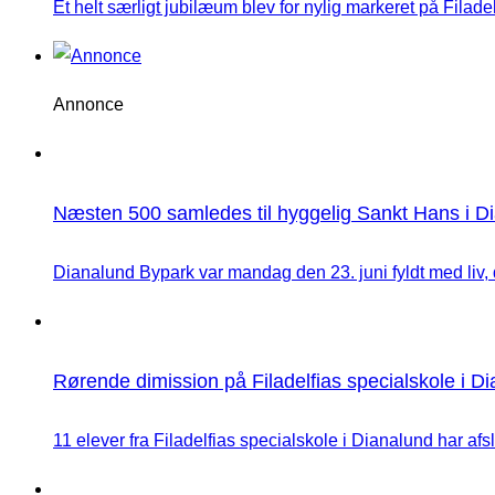
Et helt særligt jubilæum blev for nylig markeret på Filadelfi
Annonce
Næsten 500 samledes til hyggelig Sankt Hans i D
Dianalund Bypark var mandag den 23. juni fyldt med liv,
Rørende dimission på Filadelfias specialskole i D
11 elever fra Filadelfias specialskole i Dianalund har afslu