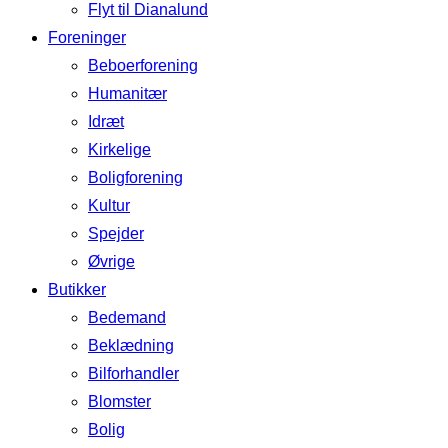
Flyt til Dianalund
Foreninger
Beboerforening
Humanitær
Idræt
Kirkelige
Boligforening
Kultur
Spejder
Øvrige
Butikker
Bedemand
Beklædning
Bilforhandler
Blomster
Bolig