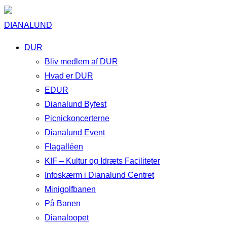
DIANALUND
DUR
Bliv medlem af DUR
Hvad er DUR
EDUR
Dianalund Byfest
Picnickoncerterne
Dianalund Event
Flagalléen
KIF – Kultur og Idræts Faciliteter
Infoskærm i Dianalund Centret
Minigolfbanen
På Banen
Dianaloopet