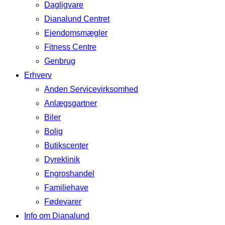
Dagligvare
Dianalund Centret
Ejendomsmægler
Fitness Centre
Genbrug
Erhverv
Anden Servicevirksomhed
Anlægsgartner
Biler
Bolig
Butikscenter
Dyreklinik
Engroshandel
Familiehave
Fødevarer
Info om Dianalund