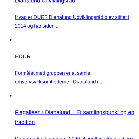
Dianalund Udviklingsråd
Hvad er DUR? Dianalund Udviklingsråd blev stiftet i
2014 og har siden ...
EDUR
Formålet med gruppen er at samle
erhvervsvirksomhederne i Dianalund i ...
Flagalléen i Dianalund – Et samlingspunkt og en
tradition
Datoerne for flagalleen I 2026 bliver flagalléen sat op i