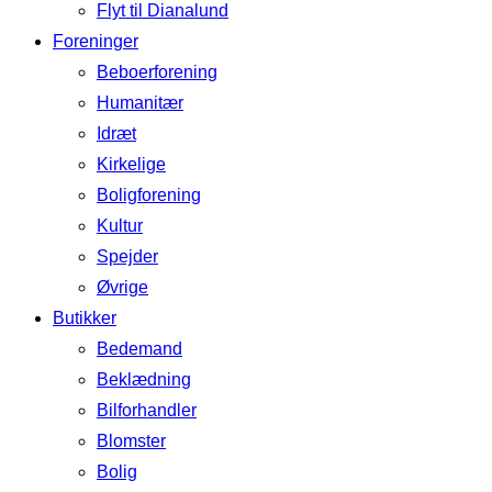
Flyt til Dianalund
Foreninger
Beboerforening
Humanitær
Idræt
Kirkelige
Boligforening
Kultur
Spejder
Øvrige
Butikker
Bedemand
Beklædning
Bilforhandler
Blomster
Bolig