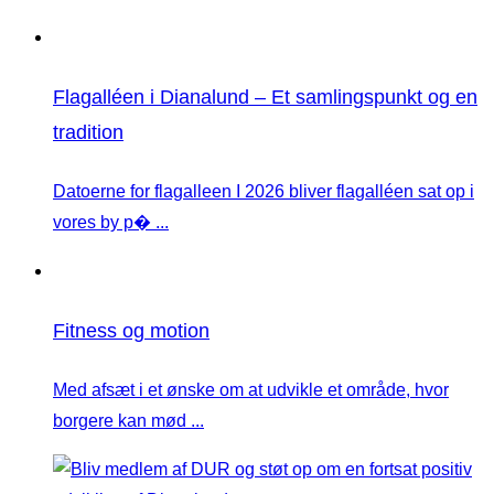
Flagalléen i Dianalund – Et samlingspunkt og en
tradition
Datoerne for flagalleen I 2026 bliver flagalléen sat op i
vores by p� ...
Fitness og motion
Med afsæt i et ønske om at udvikle et område, hvor
borgere kan mød ...