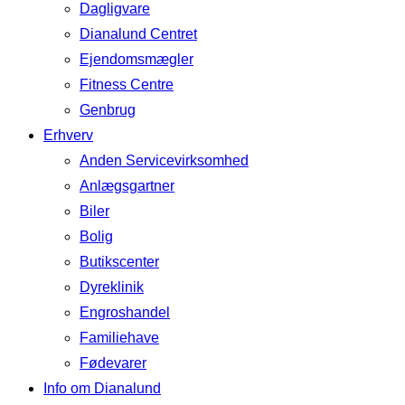
Dagligvare
Dianalund Centret
Ejendomsmægler
Fitness Centre
Genbrug
Erhverv
Anden Servicevirksomhed
Anlægsgartner
Biler
Bolig
Butikscenter
Dyreklinik
Engroshandel
Familiehave
Fødevarer
Info om Dianalund