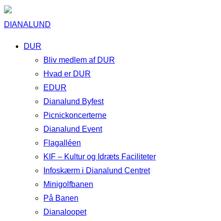
DIANALUND
DUR
Bliv medlem af DUR
Hvad er DUR
EDUR
Dianalund Byfest
Picnickoncerterne
Dianalund Event
Flagalléen
KIF – Kultur og Idræts Faciliteter
Infoskærm i Dianalund Centret
Minigolfbanen
På Banen
Dianaloopet