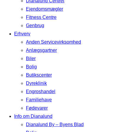
Dianalund Centret
Ejendomsmægler
Fitness Centre
Genbrug
Erhverv
Anden Servicevirksomhed
Anlægsgartner
Biler
Bolig
Butikscenter
Dyreklinik
Engroshandel
Familiehave
Fødevarer
Info om Dianalund
Dianalund By – Byens Blad