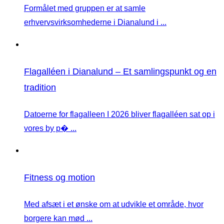
Formålet med gruppen er at samle
erhvervsvirksomhederne i Dianalund i ...
Flagalléen i Dianalund – Et samlingspunkt og en
tradition
Datoerne for flagalleen I 2026 bliver flagalléen sat op i
vores by p� ...
Fitness og motion
Med afsæt i et ønske om at udvikle et område, hvor
borgere kan mød ...