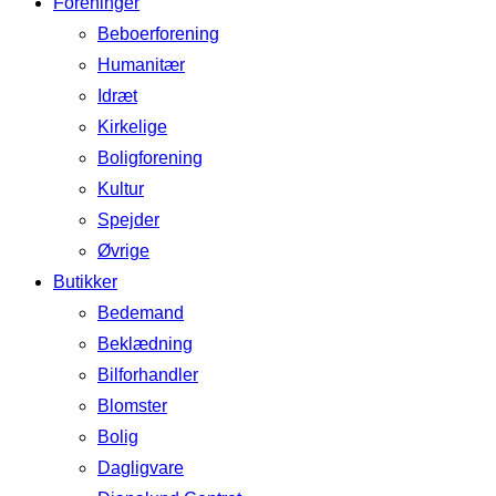
Foreninger
Beboerforening
Humanitær
Idræt
Kirkelige
Boligforening
Kultur
Spejder
Øvrige
Butikker
Bedemand
Beklædning
Bilforhandler
Blomster
Bolig
Dagligvare