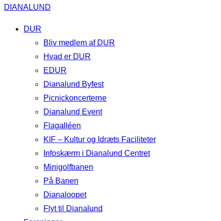
DIANALUND
DUR
Bliv medlem af DUR
Hvad er DUR
EDUR
Dianalund Byfest
Picnickoncerterne
Dianalund Event
Flagalléen
KIF – Kultur og Idræts Faciliteter
Infoskærm i Dianalund Centret
Minigolfbanen
På Banen
Dianaloopet
Flyt til Dianalund