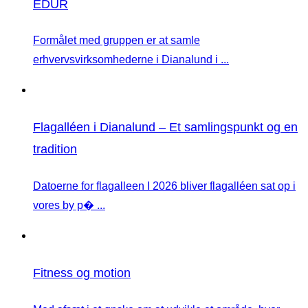
EDUR
Formålet med gruppen er at samle
erhvervsvirksomhederne i Dianalund i ...
Flagalléen i Dianalund – Et samlingspunkt og en
tradition
Datoerne for flagalleen I 2026 bliver flagalléen sat op i
vores by p� ...
Fitness og motion