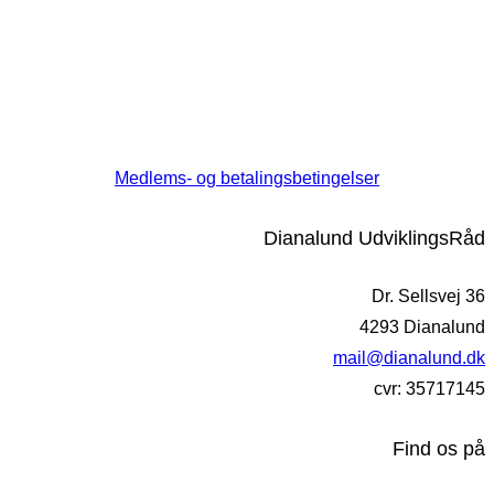
Medlems- og betalingsbetingelser
Dianalund UdviklingsRåd
Dr. Sellsvej 36
4293 Dianalund
mail@dianalund.dk
cvr: 35717145
Find os på