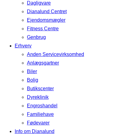
Dagligvare
Dianalund Centret
Ejendomsmægler
Fitness Centre
Genbrug
Erhverv
Anden Servicevirksomhed
Anlægsgartner
Biler
Bolig
Butikscenter
Dyreklinik
Engroshandel
Familiehave
Fødevarer
Info om Dianalund