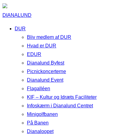
DIANALUND
DUR
Bliv medlem af DUR
Hvad er DUR
EDUR
Dianalund Byfest
Picnickoncerterne
Dianalund Event
Flagalléen
KIF – Kultur og Idræts Faciliteter
Infoskærm i Dianalund Centret
Minigolfbanen
På Banen
Dianaloopet