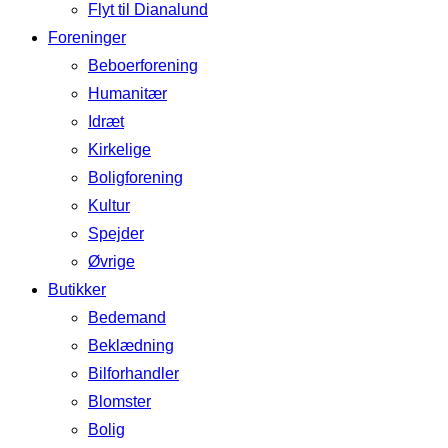
Flyt til Dianalund
Foreninger
Beboerforening
Humanitær
Idræt
Kirkelige
Boligforening
Kultur
Spejder
Øvrige
Butikker
Bedemand
Beklædning
Bilforhandler
Blomster
Bolig