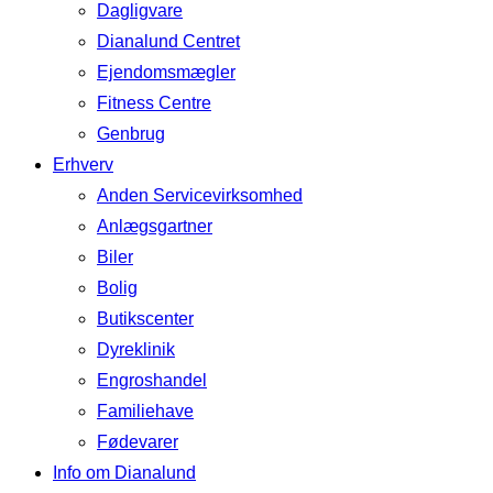
Dagligvare
Dianalund Centret
Ejendomsmægler
Fitness Centre
Genbrug
Erhverv
Anden Servicevirksomhed
Anlægsgartner
Biler
Bolig
Butikscenter
Dyreklinik
Engroshandel
Familiehave
Fødevarer
Info om Dianalund