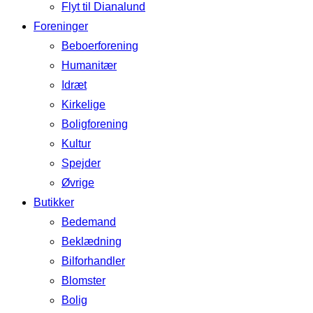
Flyt til Dianalund
Foreninger
Beboerforening
Humanitær
Idræt
Kirkelige
Boligforening
Kultur
Spejder
Øvrige
Butikker
Bedemand
Beklædning
Bilforhandler
Blomster
Bolig