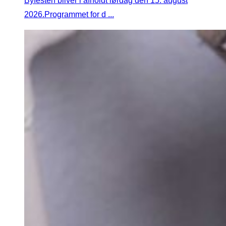
Byfesten bliver i afholdt lørdag den 15. august
2026.Programmet for d ...