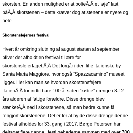
skorsten. En anden mulighed er at bolteÃ‚Â et “øje” fast
påÃ‚Â skorstenen – dette kræver dog at stenene er nyere og
hele.
Skorstensfejernes festival
Hvert år omkring slutning af august starten af september
bliver der afholdt en festival til ære for
skorstensfejerfaget.Ã‚Â Det forgår i den lille Italienske by
Santa Maria Maggiore, hvor også “Spazzacamino” museet
ligger. Her kan man se hvordan skorstensfejere i
ItalienÃ‚Â for indtil bare 100 år siden “købte” drenge i 8-12
års alderen af fattige forældre. Disse drenge blev
sænketÃ‚Â ned i skorstenene, så man bedre kunne få
rengjort skorstenene. Det er for at hylde disse drenge denne
festival afholdes for 33. gang i 2017. Børge Petersen har
deltaget flere gange i festligehederne sammen med over 700