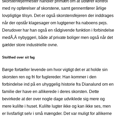
skorstenfejermester handler primært om at udfører kontrol
med ny opførelser af skorstene, samt gennemfører årlige
lovpligtige tilsyn. Det er også skorstensfejeren der inddrages
når der opstår klagesager om lugtgener fra naboens pejs.
Derudover har han også en rådgivende funktion i forbindelse
medÃ‚Â nybyggeri, både af private boliger men også når det
gælder store industrielle ovne.
Stolthed over sit fag
Børge fortæller levende om hvor vigtigt det er at holde sin
skorsten ren og fri for fuglereder. Han kommer i den
forbindelse ind på en uhyggelig historie fra Dianalund om en
familie der have en allikerede i deres skorsten. Dette
bevirkede at der over nogle dage udviklede sig mere og
mere kulilte i huset. Kulilte lugter ikke og kan ikke ses, men
er livsfarligt selv i små mængder. Det var muligt for allikerne