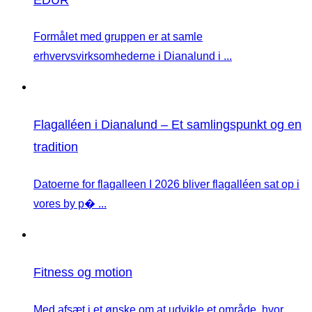
Formålet med gruppen er at samle
erhvervsvirksomhederne i Dianalund i ...
Flagalléen i Dianalund – Et samlingspunkt og en
tradition
Datoerne for flagalleen I 2026 bliver flagalléen sat op i
vores by p� ...
Fitness og motion
Med afsæt i et ønske om at udvikle et område, hvor