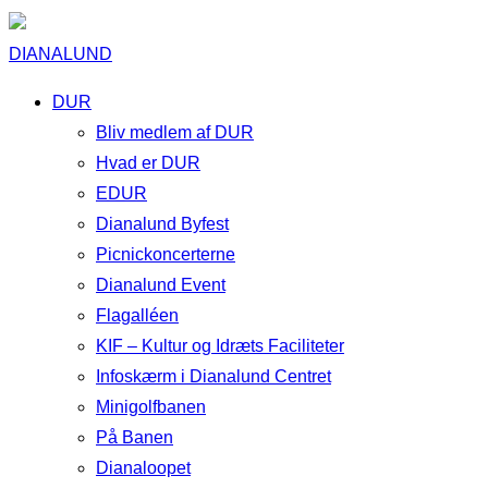
DIANALUND
DUR
Bliv medlem af DUR
Hvad er DUR
EDUR
Dianalund Byfest
Picnickoncerterne
Dianalund Event
Flagalléen
KIF – Kultur og Idræts Faciliteter
Infoskærm i Dianalund Centret
Minigolfbanen
På Banen
Dianaloopet