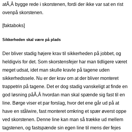
atÃ‚Â bygge rede i skorstenen, fordi der ikke var sat en rist
ovenpå skorstenen.
[faktaboks]
Sikkerheden skal være på plads
Der bliver stadig højere krav til sikkerheden på jobbet, og
heldigvis for det. Som skorstensfejer har man tidligere været
meget udsat, idet man skulle kravle på tagene uden
sikkerhedssele. Nu er der krav om at der bliver monteret
trappetrin på tagene. Det er dog stadig vanskeligt at finde en
god løsning påÃ‚Â hvordan man skal spænde sig fast til en
line. Børge viser et par forslag, hvor det ene går ud på at
have en stålwire, fast monteret omkring et spær øverst oppe
ved skorstenen. Denne line kan man så trække ud mellem
tagstenen, og fastspænde sin egen line til mens der fejes