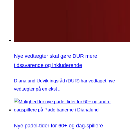
Nye vedtægter skal gøre DUR mere
tidssvarende og inkluderende
Dianalund Udviklingsråd (DUR) har vedtaget nye
vedtægter på en ekst ...
Nye padel-tider for 60+ og dag-spillere i