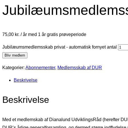
Jubilæumsmedlemsska
75,00
kr.
/ år med 1 år gratis prøveperiode
Jubilæumsmedlemsskab privat - automatisk fornyet antal
Bliv medlem
Kategorier:
Abonnementer
,
Medlemsskab af DUR
Beskrivelse
Beskrivelse
Med et medlemskab af Dianalund UdviklingsRåd (herefter DUR) er
DUR’s årlige generalforsamling, og dermed større indflydelse