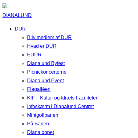
DIANALUND
DUR
Bliv medlem af DUR
Hvad er DUR
EDUR
Dianalund Byfest
Picnickoncerterne
Dianalund Event
Flagalléen
KIF – Kultur og Idræts Faciliteter
Infoskærm i Dianalund Centret
Minigolfbanen
På Banen
Dianaloopet