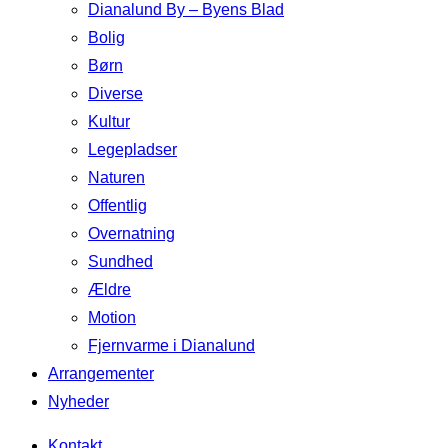
Dianalund By – Byens Blad
Bolig
Børn
Diverse
Kultur
Legepladser
Naturen
Offentlig
Overnatning
Sundhed
Ældre
Motion
Fjernvarme i Dianalund
Arrangementer
Nyheder
Kontakt