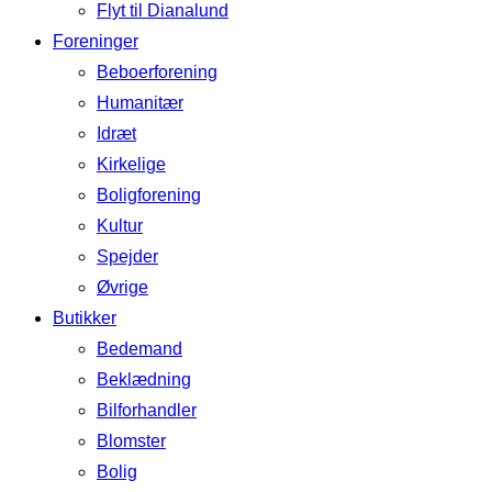
Flyt til Dianalund
Foreninger
Beboerforening
Humanitær
Idræt
Kirkelige
Boligforening
Kultur
Spejder
Øvrige
Butikker
Bedemand
Beklædning
Bilforhandler
Blomster
Bolig