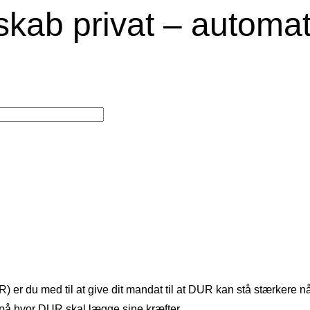
b privat – automati
 du med til at give dit mandat til at DUR kan stå stærkere når 
 på hvor DUR skal lægge sine kræfter.