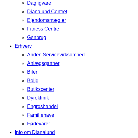
Dagligvare
Dianalund Centret
Ejendomsmægler
Fitness Centre
Genbrug
Erhverv
Anden Servicevirksomhed
Anlægsgartner
Biler
Bolig
Butikscenter
Dyreklinik
Engroshandel
Familiehave
Fødevarer
Info om Dianalund