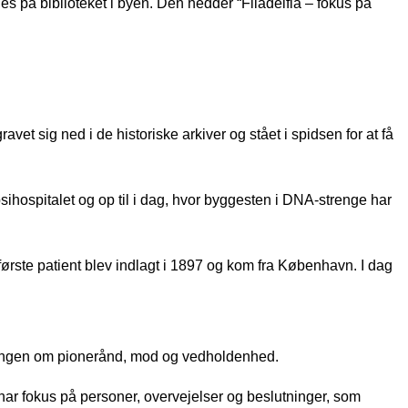
nes på biblioteket i byen. Den hedder “Filadelfia – fokus på
vet sig ned i de historiske arkiver og stået i spidsen for at få
psihospitalet og op til i dag, hvor byggesten i DNA-strenge har
ste patient blev indlagt i 1897 og kom fra København. I dag
tællingen om pionerånd, mod og vedholdenhed.
 har fokus på personer, overvejelser og beslutninger, som