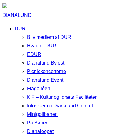
DIANALUND
DUR
Bliv medlem af DUR
Hvad er DUR
EDUR
Dianalund Byfest
Picnickoncerterne
Dianalund Event
Flagalléen
KIF – Kultur og Idræts Faciliteter
Infoskærm i Dianalund Centret
Minigolfbanen
På Banen
Dianaloopet