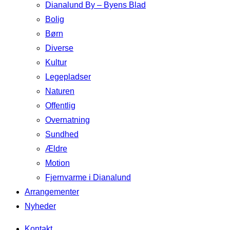
Dianalund By – Byens Blad
Bolig
Børn
Diverse
Kultur
Legepladser
Naturen
Offentlig
Overnatning
Sundhed
Ældre
Motion
Fjernvarme i Dianalund
Arrangementer
Nyheder
Kontakt