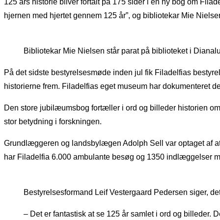
125 års historie bliver fortalt på 175 sider i en ny bog om Fila
hjernen med hjertet gennem 125 år”, og bibliotekar Mie Nielsen 
Bibliotekar Mie Nielsen står parat på biblioteket i Dianal
På det sidste bestyrelsesmøde inden jul fik Filadelfias bestyrels
historierne frem. Filadelfias eget museum har dokumenteret de
Den store jubilæumsbog fortæller i ord og billeder historien om
stor betydning i forskningen.
Grundlæggeren og landsbylægen Adolph Sell var optaget af at
har Filadelfia 6.000 ambulante besøg og 1350 indlæggelser med
Bestyrelsesformand Leif Vestergaard Pedersen siger, det 
– Det er fantastisk at se 125 år samlet i ord og billede