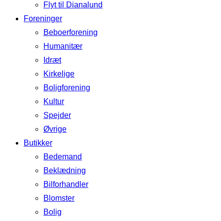
Flyt til Dianalund
Foreninger
Beboerforening
Humanitær
Idræt
Kirkelige
Boligforening
Kultur
Spejder
Øvrige
Butikker
Bedemand
Beklædning
Bilforhandler
Blomster
Bolig