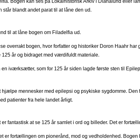
delfia. Bogen kan ses på Lokalhistorisk Arkiv i Dianalund eller lå
står blandt andet parat til at låne den ud.
und til at låne bogen om Filadelfia ud.
e overrakt bogen, hvor forfatter og historiker Doron Haahr har gra
 125 år og bidraget med værdifuldt materiale.
 en iværksætter, som for 125 år siden lagde første sten til Epile
 hjælpe mennesker med epilepsi og psykiske sygdomme. Den før
 patienter fra hele landet årligt.
er fantastisk at se 125 år samlet i ord og billeder. Det er for
r. Det er fortællingen om pionerånd, mod og vedholdenhed. Bogen