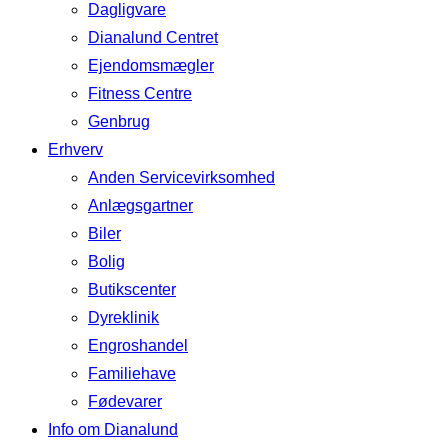
Dagligvare
Dianalund Centret
Ejendomsmægler
Fitness Centre
Genbrug
Erhverv
Anden Servicevirksomhed
Anlægsgartner
Biler
Bolig
Butikscenter
Dyreklinik
Engroshandel
Familiehave
Fødevarer
Info om Dianalund