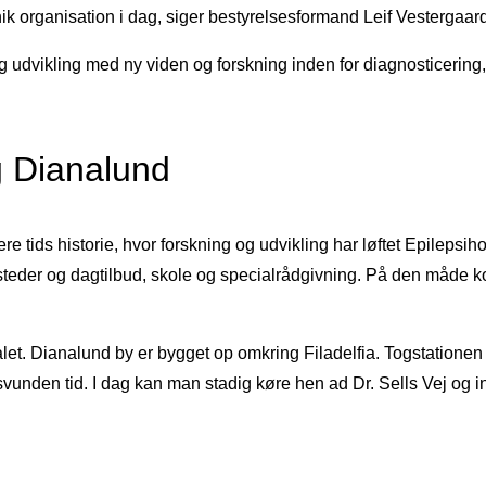
unik organisation i dag, siger bestyrelsesformand Leif Vestergaa
orie og udvikling med ny viden og forskning inden for diagnosticeri
g Dianalund
e tids historie, hvor forskning og udvikling har løftet Epilepsiho
bosteder og dagtilbud, skole og specialrådgivning. På den måde
t. Dianalund by er bygget op omkring Filadelfia. Togstationen kom
vunden tid. I dag kan man stadig køre hen ad Dr. Sells Vej og in