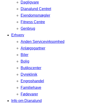
Dagligvare
Dianalund Centret
Ejendomsmægler
Fitness Centre
Genbrug
Erhverv
Anden Servicevirksomhed
Anlægsgartner
Biler
Bolig
Butikscenter
Dyreklinik
Engroshandel
Familiehave
Fødevarer
Info om Dianalund