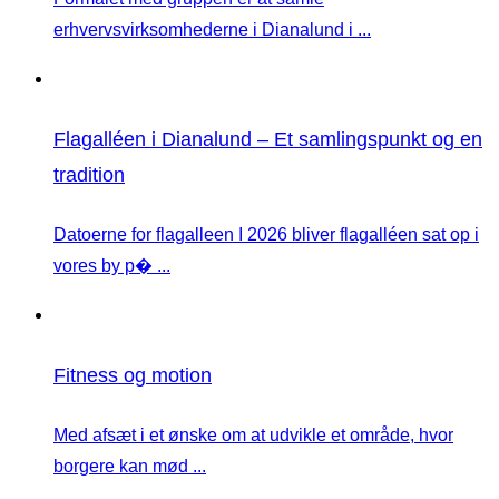
erhvervsvirksomhederne i Dianalund i ...
Flagalléen i Dianalund – Et samlingspunkt og en
tradition
Datoerne for flagalleen I 2026 bliver flagalléen sat op i
vores by p� ...
Fitness og motion
Med afsæt i et ønske om at udvikle et område, hvor
borgere kan mød ...