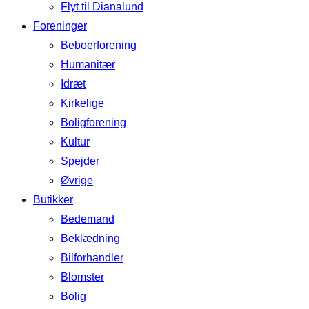
Flyt til Dianalund
Foreninger
Beboerforening
Humanitær
Idræt
Kirkelige
Boligforening
Kultur
Spejder
Øvrige
Butikker
Bedemand
Beklædning
Bilforhandler
Blomster
Bolig