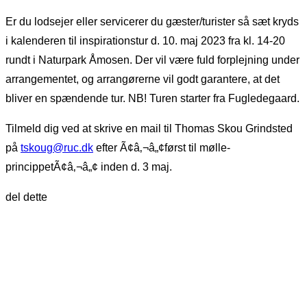
Er du lodsejer eller servicerer du gæster/turister så sæt kryds
i kalenderen til inspirationstur d. 10. maj 2023 fra kl. 14-20
rundt i Naturpark Åmosen. Der vil være fuld forplejning under
arrangementet, og arrangørerne vil godt garantere, at det
bliver en spændende tur. NB! Turen starter fra Fugledegaard.
Tilmeld dig ved at skrive en mail til Thomas Skou Grindsted
på
tskoug@ruc.dk
efter Ã¢â‚¬â„¢først til mølle-
princippetÃ¢â‚¬â„¢ inden d. 3 maj.
del dette