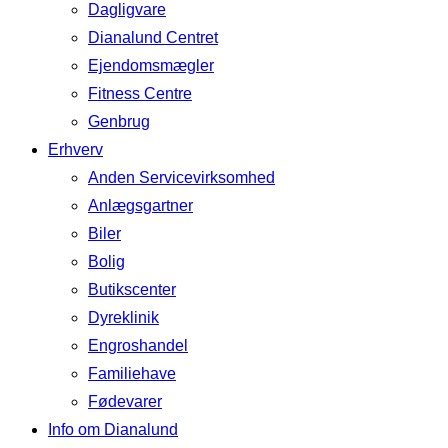
Dagligvare
Dianalund Centret
Ejendomsmægler
Fitness Centre
Genbrug
Erhverv
Anden Servicevirksomhed
Anlægsgartner
Biler
Bolig
Butikscenter
Dyreklinik
Engroshandel
Familiehave
Fødevarer
Info om Dianalund