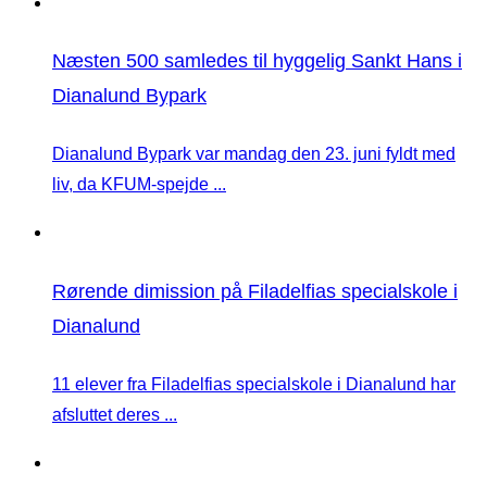
Næsten 500 samledes til hyggelig Sankt Hans i
Dianalund Bypark
Dianalund Bypark var mandag den 23. juni fyldt med
liv, da KFUM-spejde ...
Rørende dimission på Filadelfias specialskole i
Dianalund
11 elever fra Filadelfias specialskole i Dianalund har
afsluttet deres ...