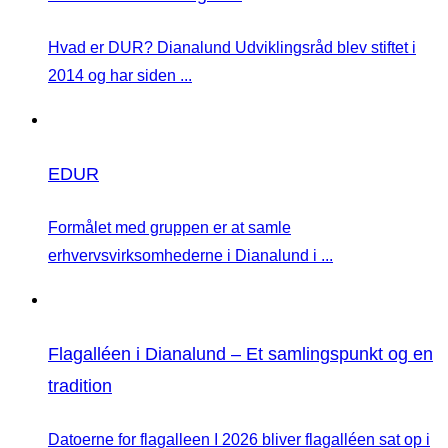
Hvad er DUR? Dianalund Udviklingsråd blev stiftet i
2014 og har siden ...
EDUR
Formålet med gruppen er at samle
erhvervsvirksomhederne i Dianalund i ...
Flagalléen i Dianalund – Et samlingspunkt og en
tradition
Datoerne for flagalleen I 2026 bliver flagalléen sat op i