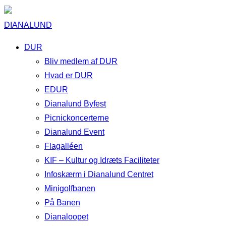
DIANALUND
DUR
Bliv medlem af DUR
Hvad er DUR
EDUR
Dianalund Byfest
Picnickoncerterne
Dianalund Event
Flagalléen
KIF – Kultur og Idræts Faciliteter
Infoskærm i Dianalund Centret
Minigolfbanen
På Banen
Dianaloopet