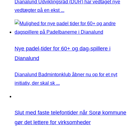
Dianalund Udviklingsråd (DUR) har vedtaget nye
vedtægter på en ekst ...
Nye padel-tider for 60+ og dag-spillere i
Dianalund
Dianalund Badmintonklub åbner nu op for et nyt
initiativ, der skal sk ...
Slut med faste telefontider når Sorø kommune
gør det lettere for virksomheder