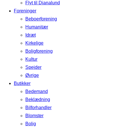
Flyt til Dianalund
Foreninger
Beboerforening
Humanitær
Idræt
Kirkelige
Boligforening
Kultur
Spejder
Øvrige
Butikker
Bedemand
Beklædning
Bilforhandler
Blomster
Bolig