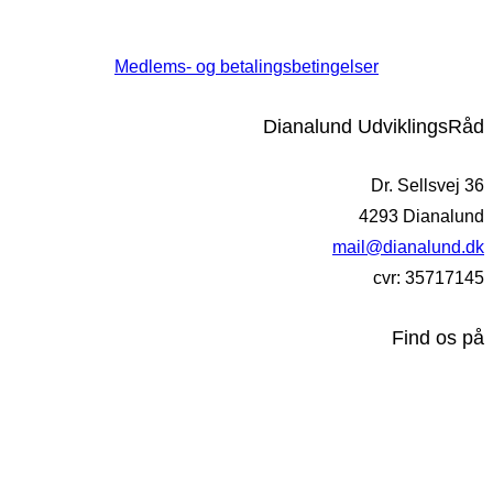
Medlems- og betalingsbetingelser
Dianalund UdviklingsRåd
Dr. Sellsvej 36
4293 Dianalund
mail@dianalund.dk
cvr: 35717145
Find os på