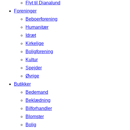
Flyt til Dianalund
Foreninger
Beboerforening
Humanitær
Idræt
Kirkelige
Boligforening
Kultur
Spejder
Øvrige
Butikker
Bedemand
Beklædning
Bilforhandler
Blomster
Bolig