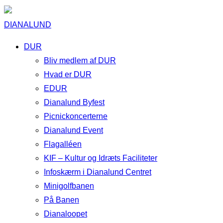
DIANALUND
DUR
Bliv medlem af DUR
Hvad er DUR
EDUR
Dianalund Byfest
Picnickoncerterne
Dianalund Event
Flagalléen
KIF – Kultur og Idræts Faciliteter
Infoskærm i Dianalund Centret
Minigolfbanen
På Banen
Dianaloopet