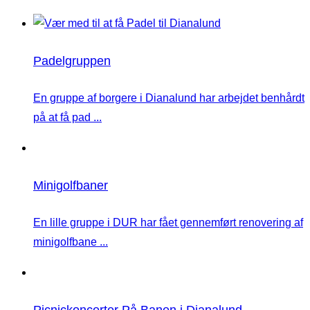
Padelgruppen
En gruppe af borgere i Dianalund har arbejdet benhårdt
på at få pad ...
Minigolfbaner
En lille gruppe i DUR har fået gennemført renovering af
minigolfbane ...
Picnickoncerter På Banen i Dianalund