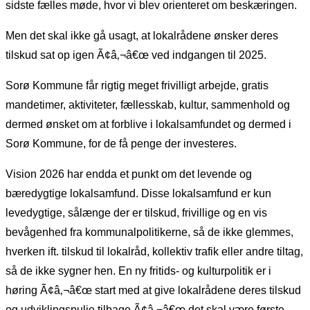
sidste fælles møde, hvor vi blev orienteret om beskæringen.
Men det skal ikke gå usagt, at lokalrådene ønsker deres
tilskud sat op igen Ã¢â‚¬â€œ ved indgangen til 2025.
Sorø Kommune får rigtig meget frivilligt arbejde, gratis
mandetimer, aktiviteter, fællesskab, kultur, sammenhold og
dermed ønsket om at forblive i lokalsamfundet og dermed i
Sorø Kommune, for de få penge der investeres.
Vision 2026 har endda et punkt om det levende og
bæredygtige lokalsamfund. Disse lokalsamfund er kun
levedygtige, sålænge der er tilskud, frivillige og en vis
bevågenhed fra kommunalpolitikerne, så de ikke glemmes,
hverken ift. tilskud til lokalråd, kollektiv trafik eller andre tiltag,
så de ikke sygner hen. En ny fritids- og kulturpolitik er i
høring Ã¢â‚¬â€œ start med at give lokalrådene deres tilskud
og udviklingspulje tilbage Ã¢â‚¬â€œ det skal være første