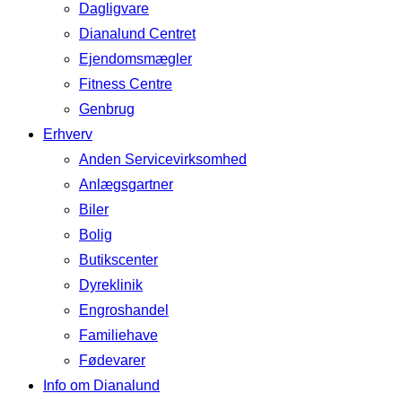
Dagligvare
Dianalund Centret
Ejendomsmægler
Fitness Centre
Genbrug
Erhverv
Anden Servicevirksomhed
Anlægsgartner
Biler
Bolig
Butikscenter
Dyreklinik
Engroshandel
Familiehave
Fødevarer
Info om Dianalund