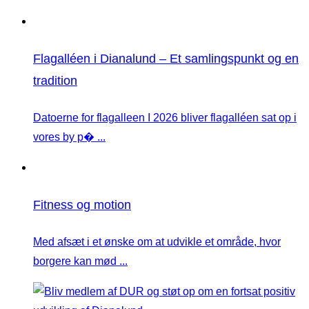
Flagalléen i Dianalund – Et samlingspunkt og en
tradition
Datoerne for flagalleen I 2026 bliver flagalléen sat op i
vores by p� ...
Fitness og motion
Med afsæt i et ønske om at udvikle et område, hvor
borgere kan mød ...