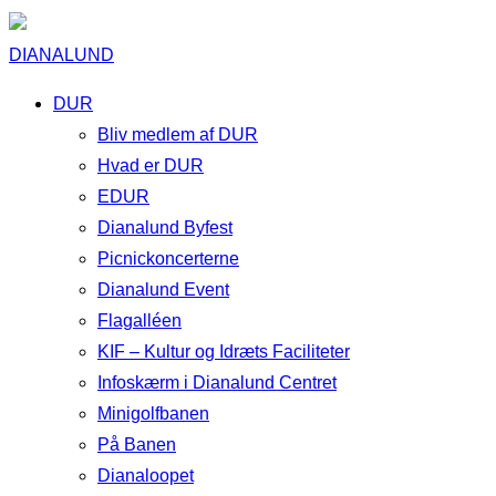
DIANALUND
DUR
Bliv medlem af DUR
Hvad er DUR
EDUR
Dianalund Byfest
Picnickoncerterne
Dianalund Event
Flagalléen
KIF – Kultur og Idræts Faciliteter
Infoskærm i Dianalund Centret
Minigolfbanen
På Banen
Dianaloopet