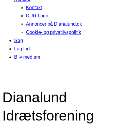
Kontakt
DUR Logo
Annoncer på Dianalund.dk
Cookie- og privatlivspolitik
Søg
Log Ind
Bliv medlem
Dianalund
Idrætsforening