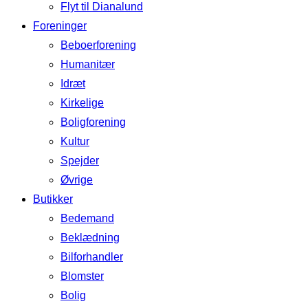
Flyt til Dianalund
Foreninger
Beboerforening
Humanitær
Idræt
Kirkelige
Boligforening
Kultur
Spejder
Øvrige
Butikker
Bedemand
Beklædning
Bilforhandler
Blomster
Bolig