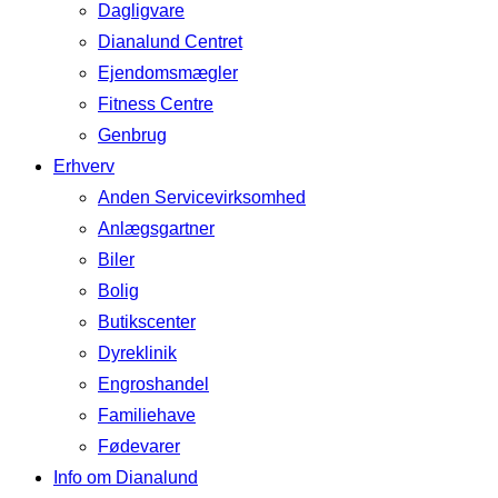
Dagligvare
Dianalund Centret
Ejendomsmægler
Fitness Centre
Genbrug
Erhverv
Anden Servicevirksomhed
Anlægsgartner
Biler
Bolig
Butikscenter
Dyreklinik
Engroshandel
Familiehave
Fødevarer
Info om Dianalund