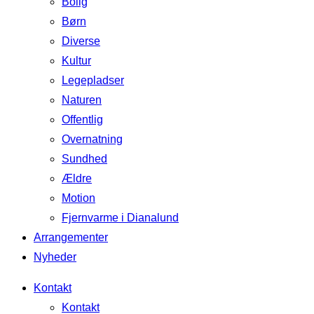
Bolig
Børn
Diverse
Kultur
Legepladser
Naturen
Offentlig
Overnatning
Sundhed
Ældre
Motion
Fjernvarme i Dianalund
Arrangementer
Nyheder
Kontakt
Kontakt