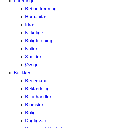
Foreninger
Beboerforening
Humanitær
Idræt
Kirkelige
Boligforening
Kultur
Spejder
Øvrige
Butikker
Bedemand
Beklædning
Bilforhandler
Blomster
Bolig
Dagligvare