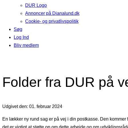
DUR Logo
Annoncer på Dianalund.dk
Cookie- og privatlivspolitik
Søg
Log Ind
Bliv medlem
Folder fra DUR på ve
Udgivet den: 01. februar 2024
En lækker ny rund sag er på vej i din postkasse. Den kommer fr
det er vigtigt at støtte op om dette arbejde og om udviklingsråd