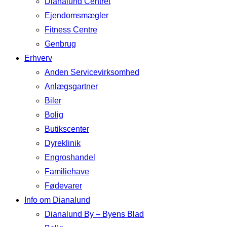
Dianalund Centret
Ejendomsmægler
Fitness Centre
Genbrug
Erhverv
Anden Servicevirksomhed
Anlægsgartner
Biler
Bolig
Butikscenter
Dyreklinik
Engroshandel
Familiehave
Fødevarer
Info om Dianalund
Dianalund By – Byens Blad