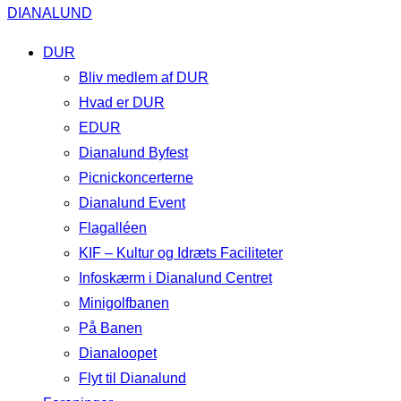
DIANALUND
DUR
Bliv medlem af DUR
Hvad er DUR
EDUR
Dianalund Byfest
Picnickoncerterne
Dianalund Event
Flagalléen
KIF – Kultur og Idræts Faciliteter
Infoskærm i Dianalund Centret
Minigolfbanen
På Banen
Dianaloopet
Flyt til Dianalund