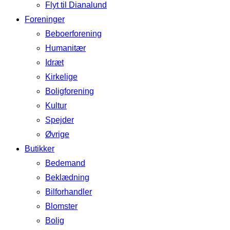
Flyt til Dianalund
Foreninger
Beboerforening
Humanitær
Idræt
Kirkelige
Boligforening
Kultur
Spejder
Øvrige
Butikker
Bedemand
Beklædning
Bilforhandler
Blomster
Bolig