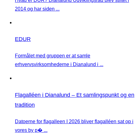
Hvad er DUR? Dianalund Udviklingsråd blev stiftet i
2014 og har siden ...
EDUR
Formålet med gruppen er at samle
erhvervsvirksomhederne i Dianalund i ...
Flagalléen i Dianalund – Et samlingspunkt og en
tradition
Datoerne for flagalleen I 2026 bliver flagalléen sat op i
vores by p� ...