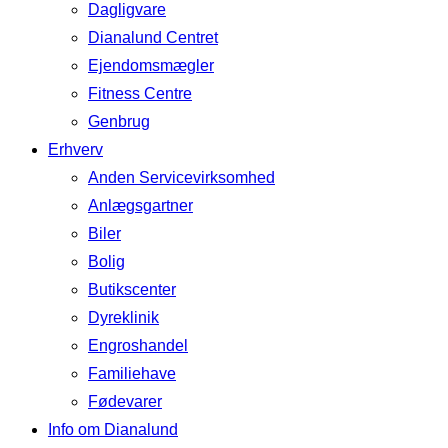
Dagligvare
Dianalund Centret
Ejendomsmægler
Fitness Centre
Genbrug
Erhverv
Anden Servicevirksomhed
Anlægsgartner
Biler
Bolig
Butikscenter
Dyreklinik
Engroshandel
Familiehave
Fødevarer
Info om Dianalund