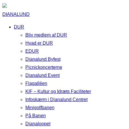
DIANALUND
DUR
Bliv medlem af DUR
Hvad er DUR
EDUR
Dianalund Byfest
Picnickoncerterne
Dianalund Event
Flagalléen
KIF – Kultur og Idræts Faciliteter
Infoskærm i Dianalund Centret
Minigolfbanen
På Banen
Dianaloopet