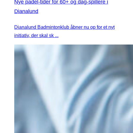
Nye padel-tider for 60+ og dag-spillere i
Dianalund
Dianalund Badmintonklub åbner nu op for et nyt
initiativ, der skal sk ...