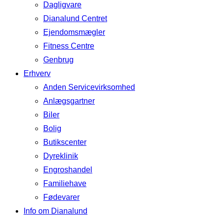
Dagligvare
Dianalund Centret
Ejendomsmægler
Fitness Centre
Genbrug
Erhverv
Anden Servicevirksomhed
Anlægsgartner
Biler
Bolig
Butikscenter
Dyreklinik
Engroshandel
Familiehave
Fødevarer
Info om Dianalund