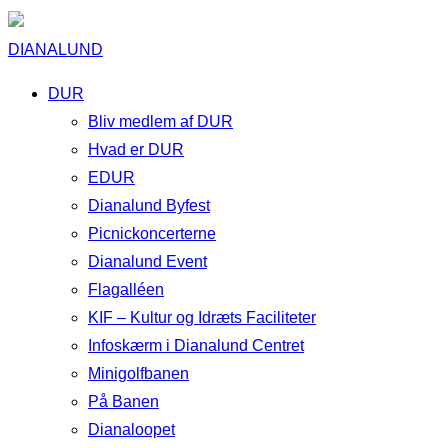
DIANALUND
DUR
Bliv medlem af DUR
Hvad er DUR
EDUR
Dianalund Byfest
Picnickoncerterne
Dianalund Event
Flagalléen
KIF – Kultur og Idræts Faciliteter
Infoskærm i Dianalund Centret
Minigolfbanen
På Banen
Dianaloopet