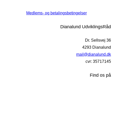
Medlems- og betalingsbetingelser
Dianalund UdviklingsRåd
Dr. Sellsvej 36
4293 Dianalund
mail@dianalund.dk
cvr: 35717145
Find os på