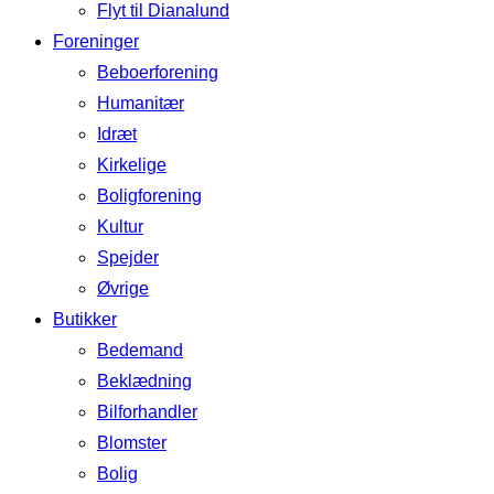
Flyt til Dianalund
Foreninger
Beboerforening
Humanitær
Idræt
Kirkelige
Boligforening
Kultur
Spejder
Øvrige
Butikker
Bedemand
Beklædning
Bilforhandler
Blomster
Bolig