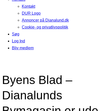
Kontakt
DUR Logo
Annoncer på Dianalund.dk
Cookie- og privatlivspolitik
Søg
Log Ind
Bliv medlem
Byens Blad –
Dianalunds
Bymagasin er ude