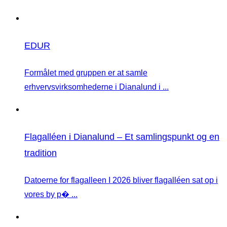
EDUR
Formålet med gruppen er at samle
erhvervsvirksomhederne i Dianalund i ...
Flagalléen i Dianalund – Et samlingspunkt og en
tradition
Datoerne for flagalleen I 2026 bliver flagalléen sat op i
vores by p� ...