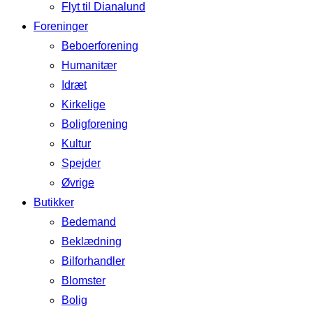
Flyt til Dianalund
Foreninger
Beboerforening
Humanitær
Idræt
Kirkelige
Boligforening
Kultur
Spejder
Øvrige
Butikker
Bedemand
Beklædning
Bilforhandler
Blomster
Bolig