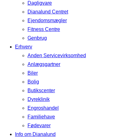
Dagligvare
Dianalund Centret
Ejendomsmægler
Fitness Centre
Genbrug
Erhverv
Anden Servicevirksomhed
Anlægsgartner
Biler
Bolig
Butikscenter
Dyreklinik
Engroshandel
Familiehave
Fødevarer
Info om Dianalund