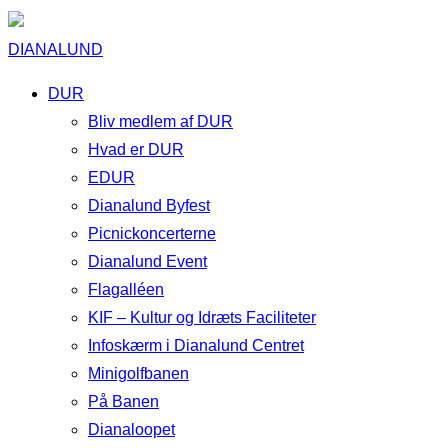
DIANALUND
DUR
Bliv medlem af DUR
Hvad er DUR
EDUR
Dianalund Byfest
Picnickoncerterne
Dianalund Event
Flagalléen
KIF – Kultur og Idræts Faciliteter
Infoskærm i Dianalund Centret
Minigolfbanen
På Banen
Dianaloopet