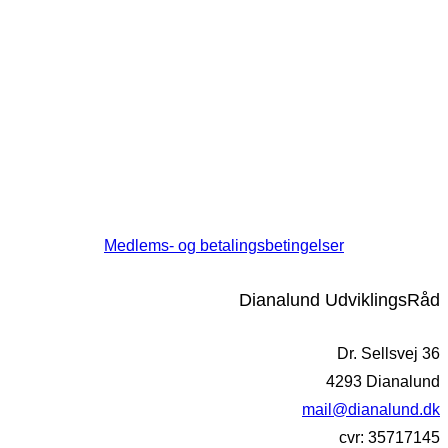
Medlems- og betalingsbetingelser
Dianalund UdviklingsRåd
Dr. Sellsvej 36
4293 Dianalund
mail@dianalund.dk
cvr: 35717145