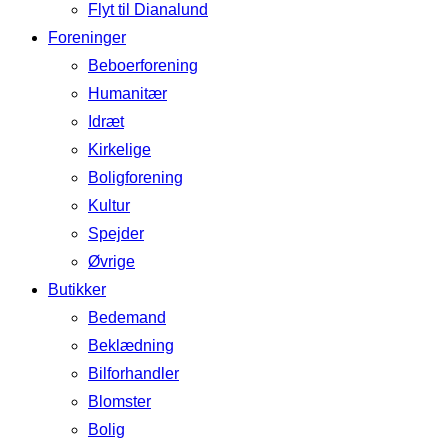
Flyt til Dianalund
Foreninger
Beboerforening
Humanitær
Idræt
Kirkelige
Boligforening
Kultur
Spejder
Øvrige
Butikker
Bedemand
Beklædning
Bilforhandler
Blomster
Bolig