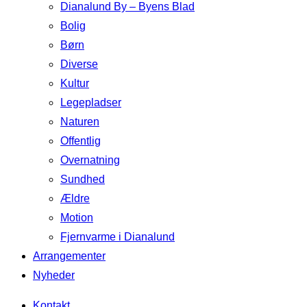
Dianalund By – Byens Blad
Bolig
Børn
Diverse
Kultur
Legepladser
Naturen
Offentlig
Overnatning
Sundhed
Ældre
Motion
Fjernvarme i Dianalund
Arrangementer
Nyheder
Kontakt