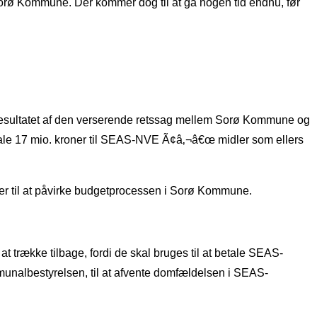
orø Kommune. Der kommer dog til at gå nogen tid endnu, før
r resultatet af den verserende retssag mellem Sorø Kommune og
ale 17 mio. kroner til SEAS-NVE Ã¢â‚¬â€œ midler som ellers
mmer til at påvirke budgetprocessen i Sorø Kommune.
il at trække tilbage, fordi de skal bruges til at betale SEAS-
unalbestyrelsen, til at afvente domfældelsen i SEAS-