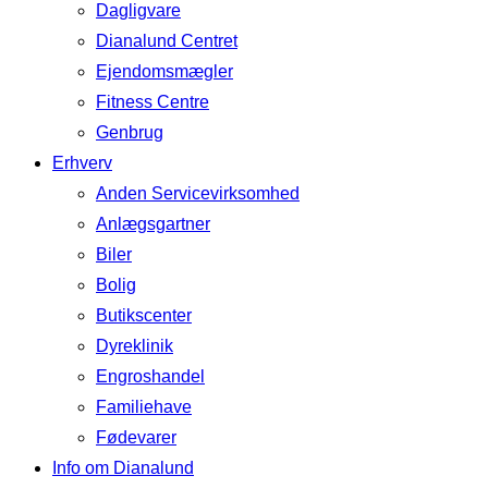
Dagligvare
Dianalund Centret
Ejendomsmægler
Fitness Centre
Genbrug
Erhverv
Anden Servicevirksomhed
Anlægsgartner
Biler
Bolig
Butikscenter
Dyreklinik
Engroshandel
Familiehave
Fødevarer
Info om Dianalund