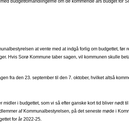
vlt med budgetforhandlingerne om de kommende års budget for S
unalbestyrelsen at vente med at indgå forlig om budgettet, fø
gger. Hvis Sorø Kommune taber sagen, vil kommunen skulle bet
agen fra den 23. september til den 7. oktober, hvilket altså ko
rer midler i budgettet, som vi så efter ganske kort tid bliver nødt t
 medlemmer af Kommunalbestyrelsen, på det seneste møde i Komm
ettet for år 2022-25.