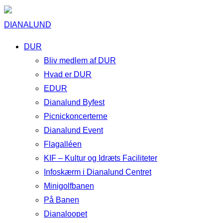
DIANALUND
DUR
Bliv medlem af DUR
Hvad er DUR
EDUR
Dianalund Byfest
Picnickoncerterne
Dianalund Event
Flagalléen
KIF – Kultur og Idræts Faciliteter
Infoskærm i Dianalund Centret
Minigolfbanen
På Banen
Dianaloopet