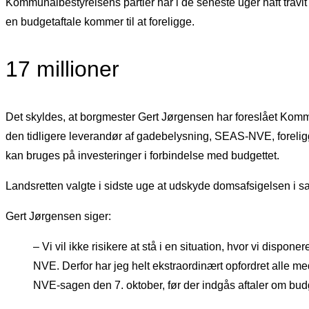
Kommunalbestyrelsens partier har i de seneste uger haft tra
en budgetaftale kommer til at foreligge.
17 millioner
Det skyldes, at borgmester Gert Jørgensen har foreslået Komm
den tidligere leverandør af gadebelysning, SEAS-NVE, foreli
kan bruges på investeringer i forbindelse med budgettet.
Landsretten valgte i sidste uge at udskyde domsafsigelsen i s
Gert Jørgensen siger:
– Vi vil ikke risikere at stå i en situation, hvor vi dispone
NVE. Derfor har jeg helt ekstraordinært opfordret alle
NVE-sagen den 7. oktober, før der indgås aftaler om budg