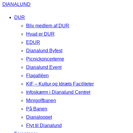
DIANALUND
DUR
Bliv medlem af DUR
Hvad er DUR
EDUR
Dianalund Byfest
Picnickoncerterne
Dianalund Event
Flagalléen
KIF – Kultur og Idræts Faciliteter
Infoskærm i Dianalund Centret
Minigolfbanen
På Banen
Dianaloopet
Flyt til Dianalund