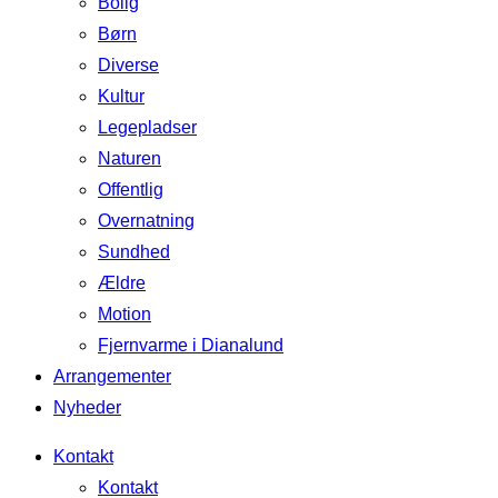
Bolig
Børn
Diverse
Kultur
Legepladser
Naturen
Offentlig
Overnatning
Sundhed
Ældre
Motion
Fjernvarme i Dianalund
Arrangementer
Nyheder
Kontakt
Kontakt