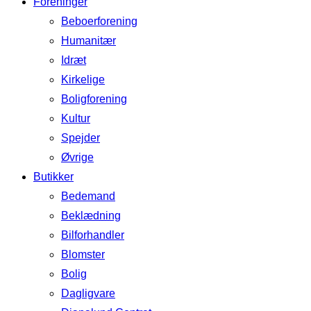
Foreninger
Beboerforening
Humanitær
Idræt
Kirkelige
Boligforening
Kultur
Spejder
Øvrige
Butikker
Bedemand
Beklædning
Bilforhandler
Blomster
Bolig
Dagligvare