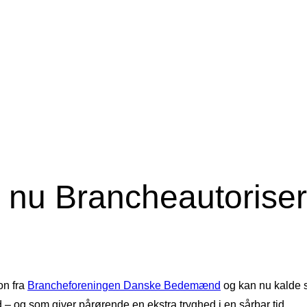
 nu Brancheautorise
on fra
Brancheforeningen Danske Bedemænd
og kan nu kalde 
d – og som giver pårørende en ekstra tryghed i en sårbar tid.