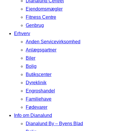
Dianalund Centret
Ejendomsmægler
Fitness Centre
Genbrug
Erhverv
Anden Servicevirksomhed
Anlægsgartner
Biler
Bolig
Butikscenter
Dyreklinik
Engroshandel
Familiehave
Fødevarer
Info om Dianalund
Dianalund By – Byens Blad