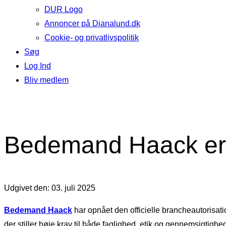
DUR Logo
Annoncer på Dianalund.dk
Cookie- og privatlivspolitik
Søg
Log Ind
Bliv medlem
Bedemand Haack er
Udgivet den: 03. juli 2025
Bedemand Haack
har opnået den officielle brancheautorisati
der stiller høje krav til både faglighed, etik og gennemsigtighe