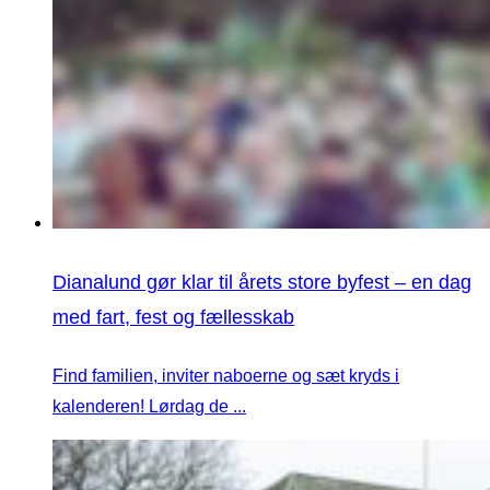
Dianalund gør klar til årets store byfest – en dag
med fart, fest og fællesskab
Find familien, inviter naboerne og sæt kryds i
kalenderen! Lørdag de ...