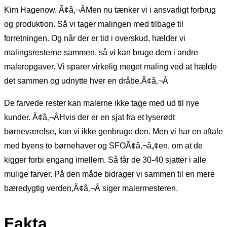
Kim Hagenow. Ã¢â‚¬ÂMen nu tænker vi i ansvarligt forbrug
og produktion. Så vi tager malingen med tilbage til
forretningen. Og når der er tid i overskud, hælder vi
malingsresterne sammen, så vi kan bruge dem i andre
maleropgaver. Vi sparer virkelig meget maling ved at hælde
det sammen og udnytte hver en dråbe.Ã¢â‚¬Â
De farvede rester kan malerne ikke tage med ud til nye
kunder. Ã¢â‚¬ÂHvis der er en sjat fra et lyserødt
børneværelse, kan vi ikke genbruge den. Men vi har en aftale
med byens to børnehaver og SFOÃ¢â‚¬â„¢en, om at de
kigger forbi engang imellem. Så får de 30-40 sjatter i alle
mulige farver. På den måde bidrager vi sammen til en mere
bæredygtig verden,Ã¢â‚¬Â siger malermesteren.
Fakta