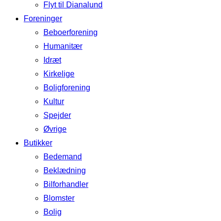
Flyt til Dianalund
Foreninger
Beboerforening
Humanitær
Idræt
Kirkelige
Boligforening
Kultur
Spejder
Øvrige
Butikker
Bedemand
Beklædning
Bilforhandler
Blomster
Bolig