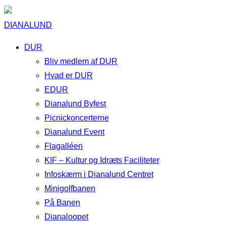
DIANALUND
DUR
Bliv medlem af DUR
Hvad er DUR
EDUR
Dianalund Byfest
Picnickoncerterne
Dianalund Event
Flagalléen
KIF – Kultur og Idræts Faciliteter
Infoskærm i Dianalund Centret
Minigolfbanen
På Banen
Dianaloopet