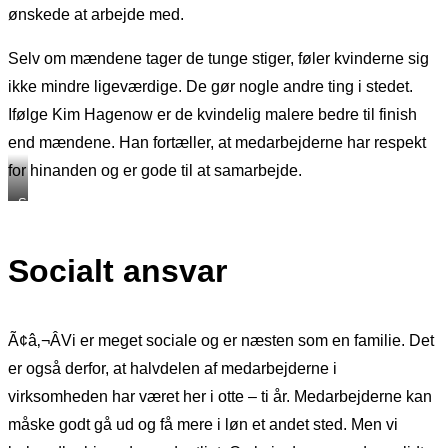
ønskede at arbejde med.
Selv om mændene tager de tunge stiger, føler kvinderne sig
ikke mindre ligeværdige. De gør nogle andre ting i stedet.
Ifølge Kim Hagenow er de kvindelig malere bedre til finish
end mændene. Han fortæller, at medarbejderne har respekt
for hinanden og er gode til at samarbejde.
Sanne
Sørensen
og
Socialt ansvar
Karina
Christensen
Ã¢â‚¬ÂVi er meget sociale og er næsten som en familie. Det
er også derfor, at halvdelen af medarbejderne i
virksomheden har været her i otte – ti år. Medarbejderne kan
måske godt gå ud og få mere i løn et andet sted. Men vi