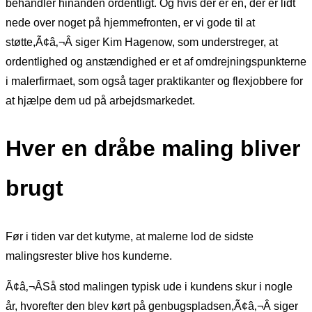
behandler hinanden ordentligt. Og hvis der er en, der er lidt
nede over noget på hjemmefronten, er vi gode til at
støtte,Ã¢â‚¬Â siger Kim Hagenow, som understreger, at
ordentlighed og anstændighed er et af omdrejningspunkterne
i malerfirmaet, som også tager praktikanter og flexjobbere for
at hjælpe dem ud på arbejdsmarkedet.
Hver en dråbe maling bliver
brugt
Før i tiden var det kutyme, at malerne lod de sidste
malingsrester blive hos kunderne.
Ã¢â‚¬ÂSå stod malingen typisk ude i kundens skur i nogle
år, hvorefter den blev kørt på genbugspladsen,Ã¢â‚¬Â siger