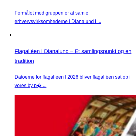
Formålet med gruppen er at samle
erhvervsvirksomhederne i Dianalund i ...
Flagalléen i Dianalund – Et samlingspunkt og en
tradition
Datoerne for flagalleen I 2026 bliver flagalléen sat op i
vores by p� ...