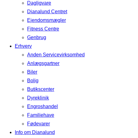
Dagligvare
Dianalund Centret
Ejendomsmægler
Fitness Centre
Genbrug
Erhverv
Anden Servicevirksomhed
Anlægsgartner
Biler
Bolig
Butikscenter
Dyreklinik
Engroshandel
Familiehave
Fødevarer
Info om Dianalund