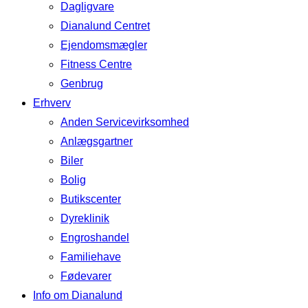
Dagligvare
Dianalund Centret
Ejendomsmægler
Fitness Centre
Genbrug
Erhverv
Anden Servicevirksomhed
Anlægsgartner
Biler
Bolig
Butikscenter
Dyreklinik
Engroshandel
Familiehave
Fødevarer
Info om Dianalund