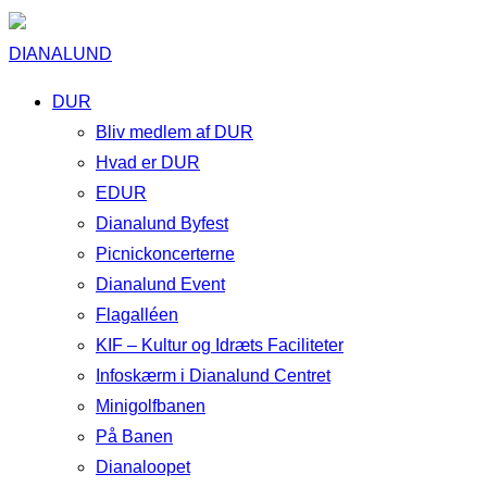
DIANALUND
DUR
Bliv medlem af DUR
Hvad er DUR
EDUR
Dianalund Byfest
Picnickoncerterne
Dianalund Event
Flagalléen
KIF – Kultur og Idræts Faciliteter
Infoskærm i Dianalund Centret
Minigolfbanen
På Banen
Dianaloopet