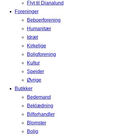
Flyt til Dianalund
Foreninger
Beboerforening
Humanitær
Idræt
Kirkelige
Boligforening
Kultur
Spejder
Øvrige
Butikker
Bedemand
Beklædning
Bilforhandler
Blomster
Bolig