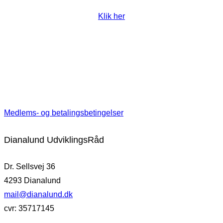
Klik her
Medlems- og betalingsbetingelser
Dianalund UdviklingsRåd
Dr. Sellsvej 36
4293 Dianalund
mail@dianalund.dk
cvr: 35717145