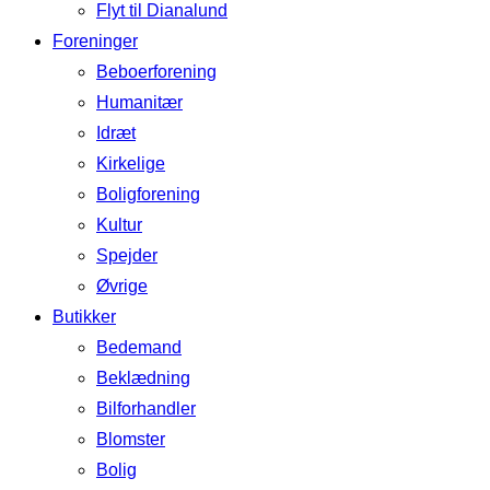
Flyt til Dianalund
Foreninger
Beboerforening
Humanitær
Idræt
Kirkelige
Boligforening
Kultur
Spejder
Øvrige
Butikker
Bedemand
Beklædning
Bilforhandler
Blomster
Bolig