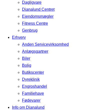
Dagligvare
Dianalund Centret
Ejendomsmægler
Fitness Centre
Genbrug
Erhverv
Anden Servicevirksomhed
Anlægsgartner
Biler
Bolig
Butikscenter
Dyreklinik
Engroshandel
Familiehave
Fødevarer
Info om Dianalund