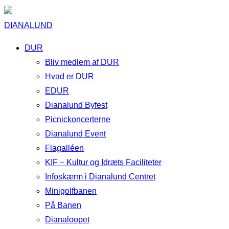
DIANALUND
DUR
Bliv medlem af DUR
Hvad er DUR
EDUR
Dianalund Byfest
Picnickoncerterne
Dianalund Event
Flagalléen
KIF – Kultur og Idræts Faciliteter
Infoskærm i Dianalund Centret
Minigolfbanen
På Banen
Dianaloopet