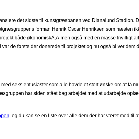
nansiere det sidste til kunstgræsbanen ved Dianalund Stadion. Det
stgræsgruppens forman Henrik Oscar Henriksen som næsten ikke 
projekt både økonomiskÃ‚Â men også med en masse frivilligt arb
 de første der donerede til projektet og nu også bliver dem der g
ed seks entusiaster som alle havde et stort ønske om at få muli
ruppen har siden stået bag arbejdet med at udarbejde oplæg ti
ppen
, og du kan se en liste over alle dem der har været med til 