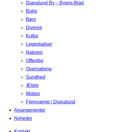
Dianalund By – Byens Blad
Bolig
Børn
Diverse
Kultur
Legepladser
Naturen
Offentlig
Overnatning
Sundhed
Ældre
Motion
Fjernvarme i Dianalund
Arrangementer
Nyheder
Kontakt