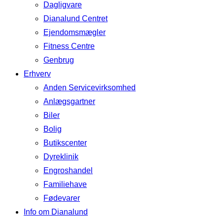
Dagligvare
Dianalund Centret
Ejendomsmægler
Fitness Centre
Genbrug
Erhverv
Anden Servicevirksomhed
Anlægsgartner
Biler
Bolig
Butikscenter
Dyreklinik
Engroshandel
Familiehave
Fødevarer
Info om Dianalund