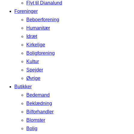
Flyt til Dianalund
Foreninger
Beboerforening
Humanitær
Idræt
Kirkelige
Boligforening
Kultur
Spejder
Øvrige
Butikker
Bedemand
Beklædning
Bilforhandler
Blomster
Bolig