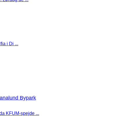
a i Di ...
ianalund Bypark
 da KFUM-spejde ...