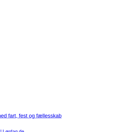
med fart, fest og fællesskab
! Lørdag de ...