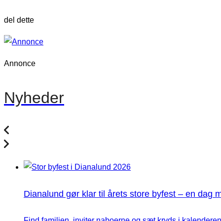
del dette
Annonce
Nyheder
Dianalund gør klar til årets store byfest – en dag 
Find familien, inviter naboerne og sæt kryds i kalenderen