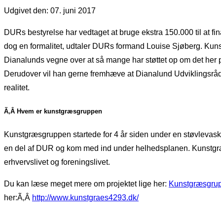
Udgivet den: 07. juni 2017
DURs bestyrelse har vedtaget at bruge ekstra 150.000 til at fi
dog en formalitet, udtaler DURs formand Louise Sjøberg. Kun
Dianalunds vegne over at så mange har støttet op om det her 
Derudover vil han gerne fremhæve at Dianalund Udviklingsråd var
realitet.
Ã‚Â Hvem er kunstgræsgruppen
Kunstgræsgruppen startede for 4 år siden under en støvlevask m
en del af DUR og kom med ind under helhedsplanen. Kunstgræsg
erhvervslivet og foreningslivet.
Du kan læse meget mere om projektet lige her:
Kunstgræsgru
her:Ã‚Â
http://www.kunstgraes4293.dk/