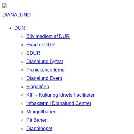
DIANALUND
DUR
Bliv medlem af DUR
Hvad er DUR
EDUR
Dianalund Byfest
Picnickoncerterne
Dianalund Event
Flagalléen
KIF – Kultur og Idræts Faciliteter
Infoskærm i Dianalund Centret
Minigolfbanen
På Banen
Dianaloopet