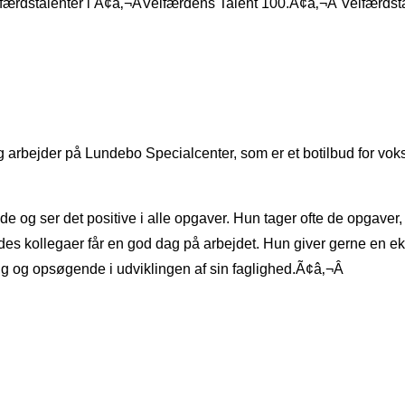
dstalenter i Ã¢â‚¬ÂVelfærdens Talent 100.Ã¢â‚¬Â Velfærdstal
og arbejder på Lundebo Specialcenter, som er et botilbud for v
e og ser det positive i alle opgaver. Hun tager ofte de opgaver, 
ndes kollegaer får en god dag på arbejdet. Hun giver gerne en e
glig og opsøgende i udviklingen af sin faglighed.Ã¢â‚¬Â