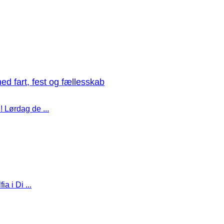
med fart, fest og fællesskab
! Lørdag de ...
a i Di ...