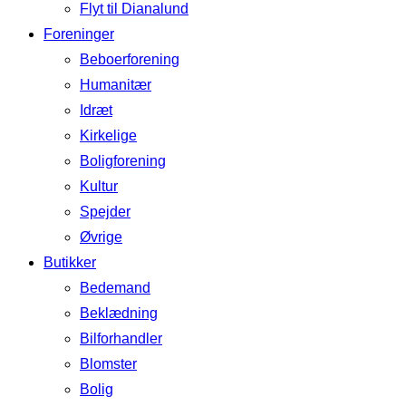
Flyt til Dianalund
Foreninger
Beboerforening
Humanitær
Idræt
Kirkelige
Boligforening
Kultur
Spejder
Øvrige
Butikker
Bedemand
Beklædning
Bilforhandler
Blomster
Bolig