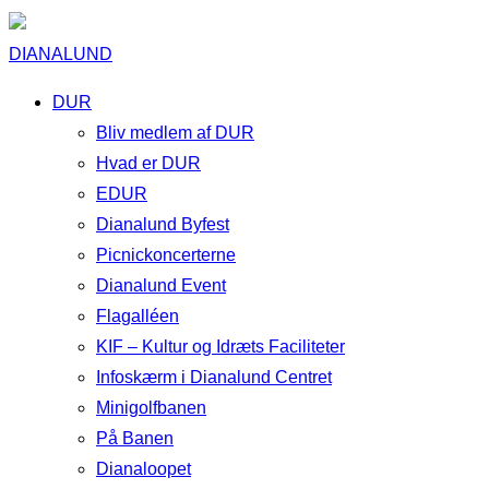
DIANALUND
DUR
Bliv medlem af DUR
Hvad er DUR
EDUR
Dianalund Byfest
Picnickoncerterne
Dianalund Event
Flagalléen
KIF – Kultur og Idræts Faciliteter
Infoskærm i Dianalund Centret
Minigolfbanen
På Banen
Dianaloopet