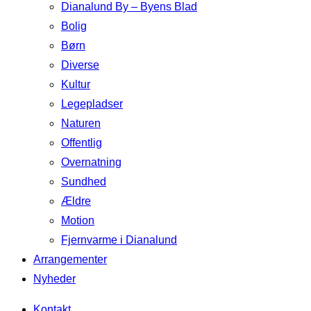
Dianalund By – Byens Blad
Bolig
Børn
Diverse
Kultur
Legepladser
Naturen
Offentlig
Overnatning
Sundhed
Ældre
Motion
Fjernvarme i Dianalund
Arrangementer
Nyheder
Kontakt