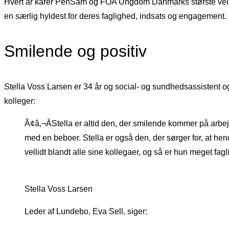
Hvert år kårer PenSam og FOA Ungdom Danmarks største velfær
en særlig hyldest for deres faglighed, indsats og engagement.
Smilende og positiv
Stella Voss Larsen er 34 år og social- og sundhedsassistent 
kolleger:
Ã¢â‚¬ÂStella er altid den, der smilende kommer på arbejd
med en beboer. Stella er også den, der sørger for, at he
vellidt blandt alle sine kollegaer, og så er hun meget fa
Stella Voss Larsen
Leder af Lundebo, Eva Sell, siger: