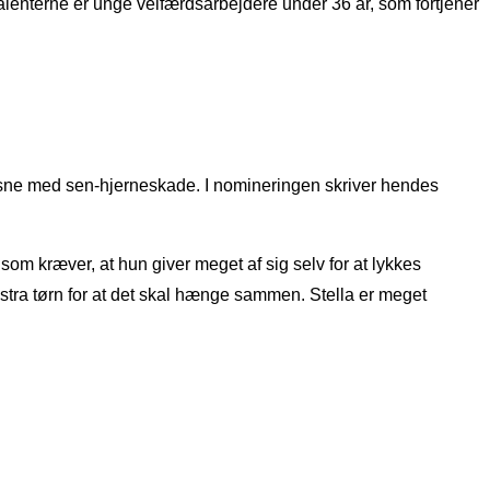
enterne er unge velfærdsarbejdere under 36 år, som fortjener
oksne med sen-hjerneskade. I nomineringen skriver hendes
som kræver, at hun giver meget af sig selv for at lykkes
kstra tørn for at det skal hænge sammen. Stella er meget