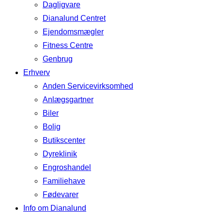
Dagligvare
Dianalund Centret
Ejendomsmægler
Fitness Centre
Genbrug
Erhverv
Anden Servicevirksomhed
Anlægsgartner
Biler
Bolig
Butikscenter
Dyreklinik
Engroshandel
Familiehave
Fødevarer
Info om Dianalund