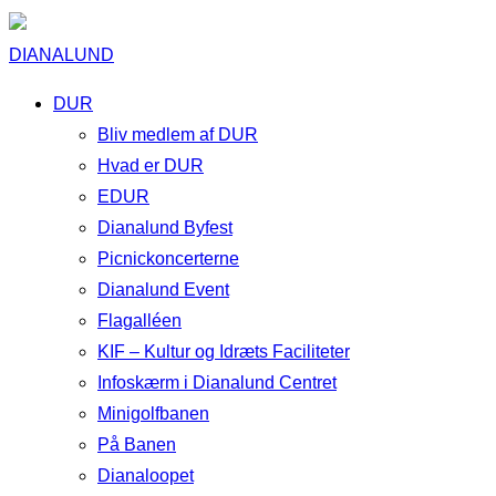
DIANALUND
DUR
Bliv medlem af DUR
Hvad er DUR
EDUR
Dianalund Byfest
Picnickoncerterne
Dianalund Event
Flagalléen
KIF – Kultur og Idræts Faciliteter
Infoskærm i Dianalund Centret
Minigolfbanen
På Banen
Dianaloopet