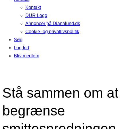
Kontakt
DUR Logo
Annoncer på Dianalund.dk
Cookie- og privatlivspolitik
Søg
Log Ind
Bliv medlem
Stå sammen om at
begrænse
smittespredningen