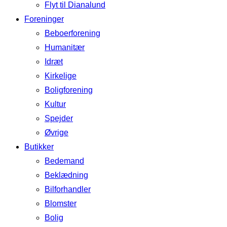
Flyt til Dianalund
Foreninger
Beboerforening
Humanitær
Idræt
Kirkelige
Boligforening
Kultur
Spejder
Øvrige
Butikker
Bedemand
Beklædning
Bilforhandler
Blomster
Bolig