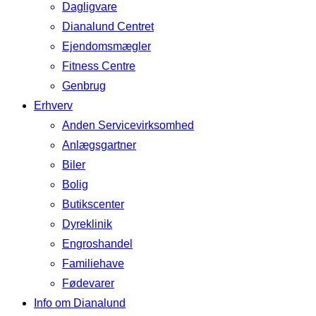
Dagligvare
Dianalund Centret
Ejendomsmægler
Fitness Centre
Genbrug
Erhverv
Anden Servicevirksomhed
Anlægsgartner
Biler
Bolig
Butikscenter
Dyreklinik
Engroshandel
Familiehave
Fødevarer
Info om Dianalund