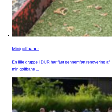
Minigolfbaner
En lille gruppe i DUR har fået gennemført renovering af
minigolfbane ...