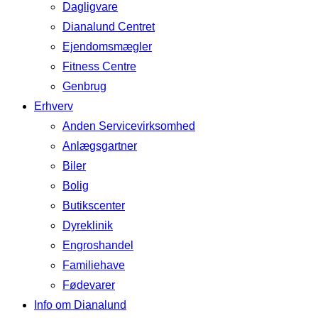
Dagligvare
Dianalund Centret
Ejendomsmægler
Fitness Centre
Genbrug
Erhverv
Anden Servicevirksomhed
Anlægsgartner
Biler
Bolig
Butikscenter
Dyreklinik
Engroshandel
Familiehave
Fødevarer
Info om Dianalund