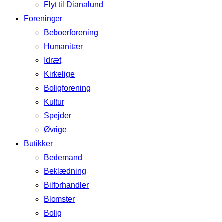
Flyt til Dianalund
Foreninger
Beboerforening
Humanitær
Idræt
Kirkelige
Boligforening
Kultur
Spejder
Øvrige
Butikker
Bedemand
Beklædning
Bilforhandler
Blomster
Bolig