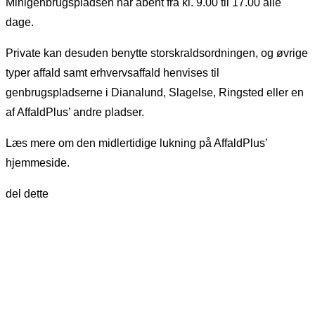
Minigenbrugspladsen har åbent fra kl. 9.00 til 17.00 alle
dage.
Private kan desuden benytte storskraldsordningen, og øvrige
typer affald samt erhvervsaffald henvises til
genbrugspladserne i Dianalund, Slagelse, Ringsted eller en
af AffaldPlus’ andre pladser.
Læs mere om den midlertidige lukning på AffaldPlus’
hjemmeside.
del dette