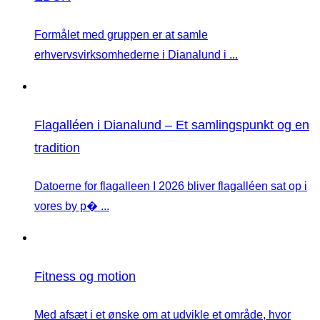
Formålet med gruppen er at samle
erhvervsvirksomhederne i Dianalund i ...
Flagalléen i Dianalund – Et samlingspunkt og en
tradition
Datoerne for flagalleen I 2026 bliver flagalléen sat op i
vores by p� ...
Fitness og motion
Med afsæt i et ønske om at udvikle et område, hvor