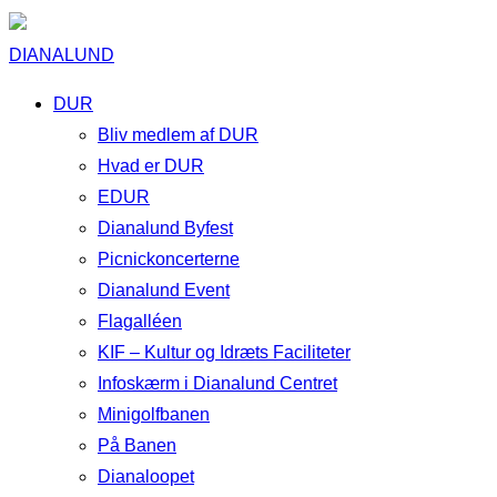
DIANALUND
DUR
Bliv medlem af DUR
Hvad er DUR
EDUR
Dianalund Byfest
Picnickoncerterne
Dianalund Event
Flagalléen
KIF – Kultur og Idræts Faciliteter
Infoskærm i Dianalund Centret
Minigolfbanen
På Banen
Dianaloopet