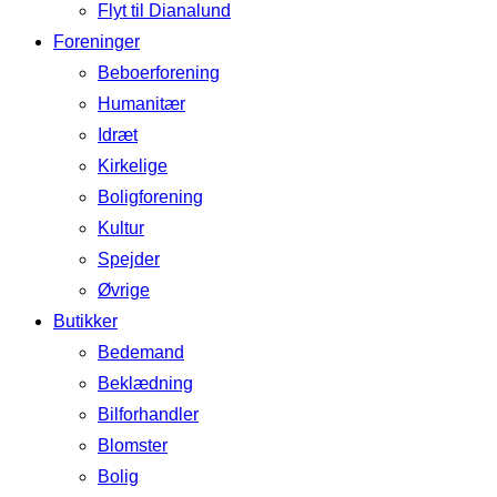
Flyt til Dianalund
Foreninger
Beboerforening
Humanitær
Idræt
Kirkelige
Boligforening
Kultur
Spejder
Øvrige
Butikker
Bedemand
Beklædning
Bilforhandler
Blomster
Bolig