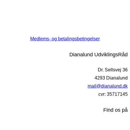
Medlems- og betalingsbetingelser
Dianalund UdviklingsRåd
Dr. Sellsvej 36
4293 Dianalund
mail@dianalund.dk
cvr: 35717145
Find os på