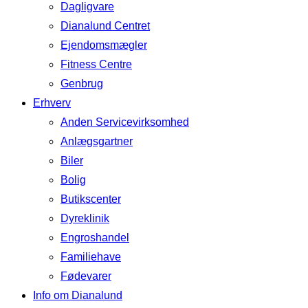
Dagligvare
Dianalund Centret
Ejendomsmægler
Fitness Centre
Genbrug
Erhverv
Anden Servicevirksomhed
Anlægsgartner
Biler
Bolig
Butikscenter
Dyreklinik
Engroshandel
Familiehave
Fødevarer
Info om Dianalund