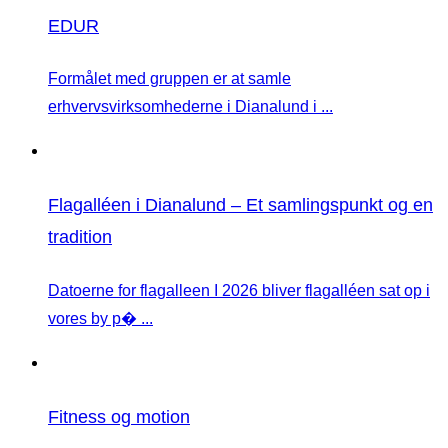
EDUR
Formålet med gruppen er at samle
erhvervsvirksomhederne i Dianalund i ...
Flagalléen i Dianalund – Et samlingspunkt og en
tradition
Datoerne for flagalleen I 2026 bliver flagalléen sat op i
vores by p� ...
Fitness og motion