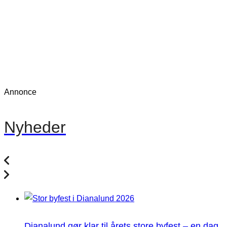
Annonce
Nyheder
Dianalund gør klar til årets store byfest – en dag