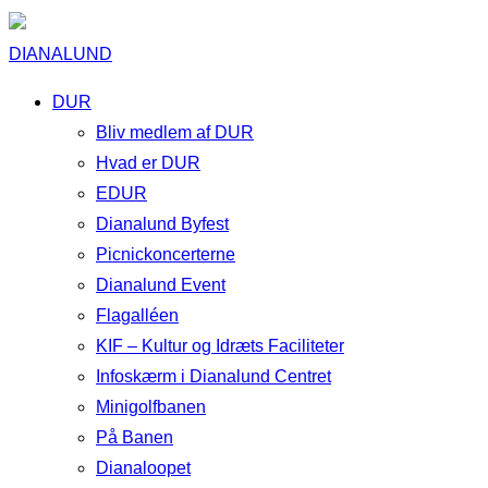
DIANALUND
DUR
Bliv medlem af DUR
Hvad er DUR
EDUR
Dianalund Byfest
Picnickoncerterne
Dianalund Event
Flagalléen
KIF – Kultur og Idræts Faciliteter
Infoskærm i Dianalund Centret
Minigolfbanen
På Banen
Dianaloopet