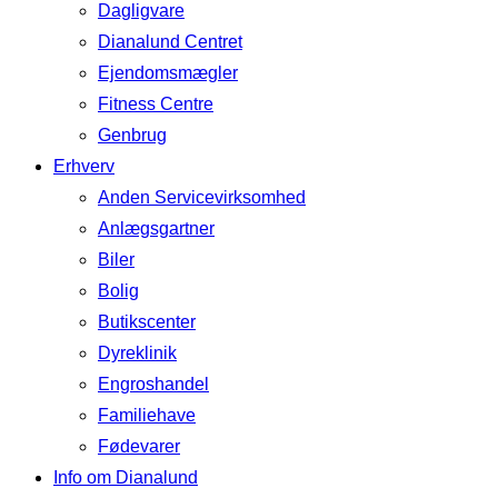
Dagligvare
Dianalund Centret
Ejendomsmægler
Fitness Centre
Genbrug
Erhverv
Anden Servicevirksomhed
Anlægsgartner
Biler
Bolig
Butikscenter
Dyreklinik
Engroshandel
Familiehave
Fødevarer
Info om Dianalund