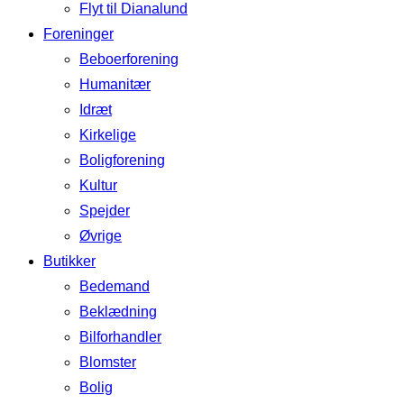
Flyt til Dianalund
Foreninger
Beboerforening
Humanitær
Idræt
Kirkelige
Boligforening
Kultur
Spejder
Øvrige
Butikker
Bedemand
Beklædning
Bilforhandler
Blomster
Bolig