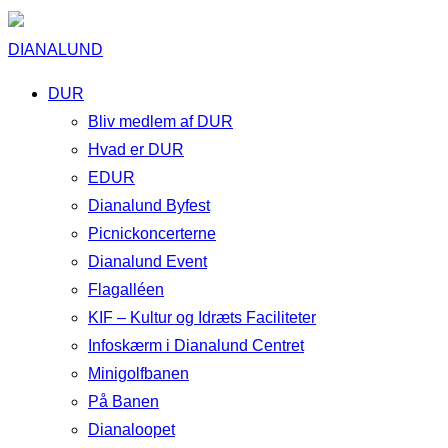
DIANALUND
DUR
Bliv medlem af DUR
Hvad er DUR
EDUR
Dianalund Byfest
Picnickoncerterne
Dianalund Event
Flagalléen
KIF – Kultur og Idræts Faciliteter
Infoskærm i Dianalund Centret
Minigolfbanen
På Banen
Dianaloopet