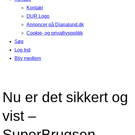
Kontakt
DUR Logo
Annoncer på Dianalund.dk
Cookie- og privatlivspolitik
Søg
Log Ind
Bliv medlem
Nu er det sikkert og
vist –
SuperBrugsen