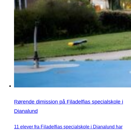
Rørende dimission på Filadelfias specialskole i
Dianalund
11 elever fra Filadelfias specialskole i Dianalund har