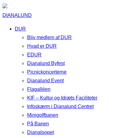
DIANALUND
DUR
Bliv medlem af DUR
Hvad er DUR
EDUR
Dianalund Byfest
Picnickoncerterne
Dianalund Event
Flagalléen
KIF – Kultur og Idræts Faciliteter
Infoskærm i Dianalund Centret
Minigolfbanen
På Banen
Dianaloopet