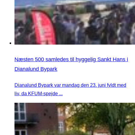
Næsten 500 samledes til hyggelig Sankt Hans i
Dianalund Bypark
Dianalund Bypark var mandag den 23. juni fyldt med
liv, da KFUM-spejde ...