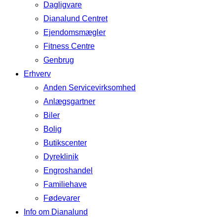
Dagligvare
Dianalund Centret
Ejendomsmægler
Fitness Centre
Genbrug
Erhverv
Anden Servicevirksomhed
Anlægsgartner
Biler
Bolig
Butikscenter
Dyreklinik
Engroshandel
Familiehave
Fødevarer
Info om Dianalund