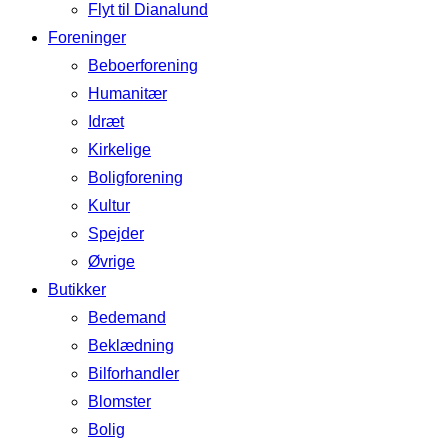
Flyt til Dianalund
Foreninger
Beboerforening
Humanitær
Idræt
Kirkelige
Boligforening
Kultur
Spejder
Øvrige
Butikker
Bedemand
Beklædning
Bilforhandler
Blomster
Bolig