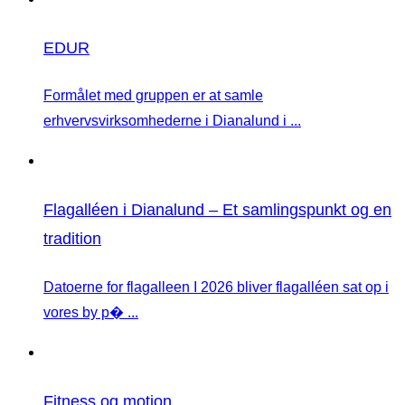
EDUR
Formålet med gruppen er at samle
erhvervsvirksomhederne i Dianalund i ...
Flagalléen i Dianalund – Et samlingspunkt og en
tradition
Datoerne for flagalleen I 2026 bliver flagalléen sat op i
vores by p� ...
Fitness og motion