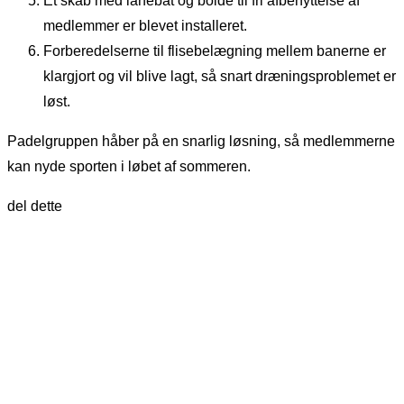
Et skab med lånebat og bolde til fri afbenyttelse af
medlemmer er blevet installeret.
Forberedelserne til flisebelægning mellem banerne er
klargjort og vil blive lagt, så snart dræningsproblemet er
løst.
Padelgruppen håber på en snarlig løsning, så medlemmerne
kan nyde sporten i løbet af sommeren.
del dette