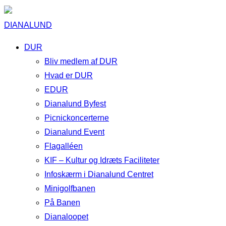
DIANALUND
DUR
Bliv medlem af DUR
Hvad er DUR
EDUR
Dianalund Byfest
Picnickoncerterne
Dianalund Event
Flagalléen
KIF – Kultur og Idræts Faciliteter
Infoskærm i Dianalund Centret
Minigolfbanen
På Banen
Dianaloopet