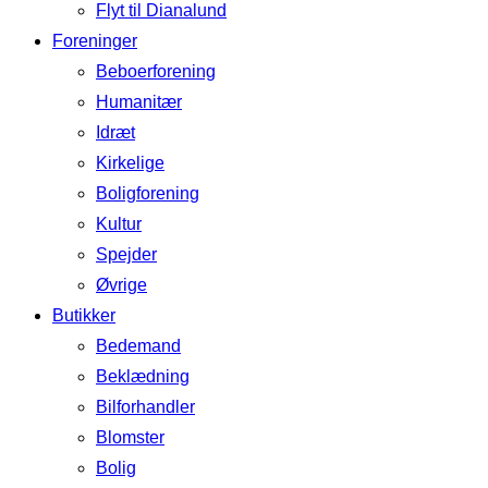
Flyt til Dianalund
Foreninger
Beboerforening
Humanitær
Idræt
Kirkelige
Boligforening
Kultur
Spejder
Øvrige
Butikker
Bedemand
Beklædning
Bilforhandler
Blomster
Bolig