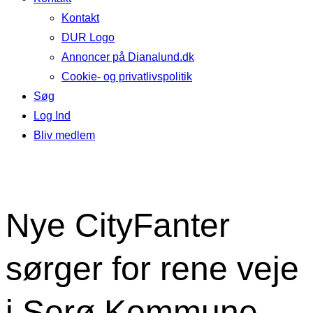
Kontakt
DUR Logo
Annoncer på Dianalund.dk
Cookie- og privatlivspolitik
Søg
Log Ind
Bliv medlem
Nye CityFanter
sørger for rene veje
i Sorø Kommune