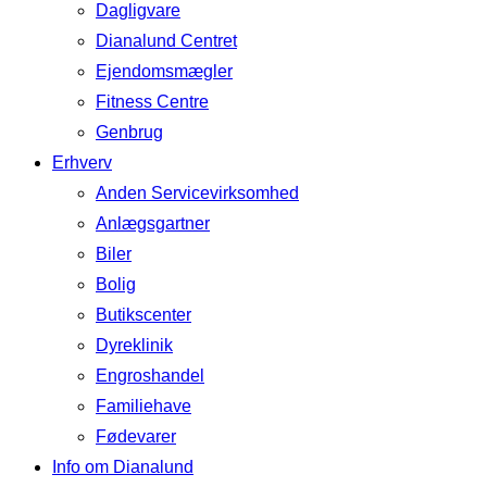
Dagligvare
Dianalund Centret
Ejendomsmægler
Fitness Centre
Genbrug
Erhverv
Anden Servicevirksomhed
Anlægsgartner
Biler
Bolig
Butikscenter
Dyreklinik
Engroshandel
Familiehave
Fødevarer
Info om Dianalund