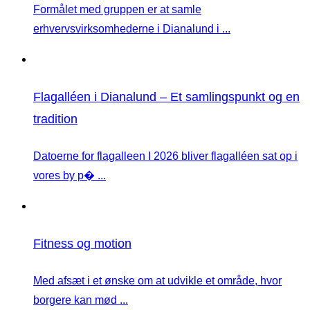
Formålet med gruppen er at samle
erhvervsvirksomhederne i Dianalund i ...
Flagalléen i Dianalund – Et samlingspunkt og en
tradition
Datoerne for flagalleen I 2026 bliver flagalléen sat op i
vores by p� ...
Fitness og motion
Med afsæt i et ønske om at udvikle et område, hvor
borgere kan mød ...