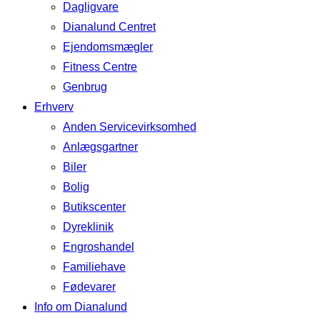
Dagligvare
Dianalund Centret
Ejendomsmægler
Fitness Centre
Genbrug
Erhverv
Anden Servicevirksomhed
Anlægsgartner
Biler
Bolig
Butikscenter
Dyreklinik
Engroshandel
Familiehave
Fødevarer
Info om Dianalund