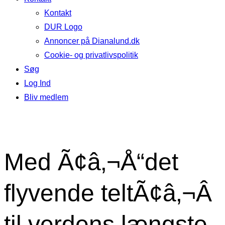
Kontakt
DUR Logo
Annoncer på Dianalund.dk
Cookie- og privatlivspolitik
Søg
Log Ind
Bliv medlem
Med Ã¢â‚¬Å“det
flyvende teltÃ¢â‚¬Â
til verdens længste