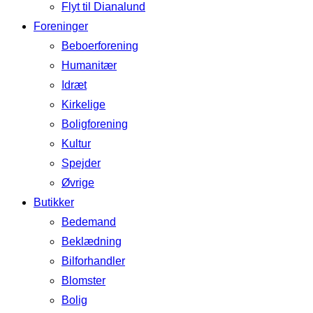
Flyt til Dianalund
Foreninger
Beboerforening
Humanitær
Idræt
Kirkelige
Boligforening
Kultur
Spejder
Øvrige
Butikker
Bedemand
Beklædning
Bilforhandler
Blomster
Bolig