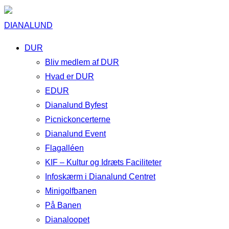
DIANALUND
DUR
Bliv medlem af DUR
Hvad er DUR
EDUR
Dianalund Byfest
Picnickoncerterne
Dianalund Event
Flagalléen
KIF – Kultur og Idræts Faciliteter
Infoskærm i Dianalund Centret
Minigolfbanen
På Banen
Dianaloopet