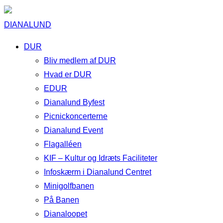
DIANALUND
DUR
Bliv medlem af DUR
Hvad er DUR
EDUR
Dianalund Byfest
Picnickoncerterne
Dianalund Event
Flagalléen
KIF – Kultur og Idræts Faciliteter
Infoskærm i Dianalund Centret
Minigolfbanen
På Banen
Dianaloopet