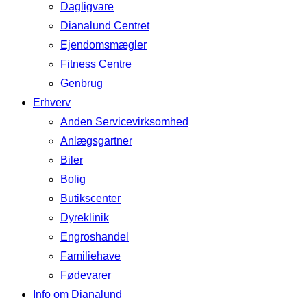
Dagligvare
Dianalund Centret
Ejendomsmægler
Fitness Centre
Genbrug
Erhverv
Anden Servicevirksomhed
Anlægsgartner
Biler
Bolig
Butikscenter
Dyreklinik
Engroshandel
Familiehave
Fødevarer
Info om Dianalund