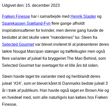
Udgivet den: 15. december 2023
Frøken Finesse
har i samarbejde med
Henrik Slagter
og
Sparekassen Sjælland-Fyn
flere gange afholdt
inspirationsaftener for kvinder, men denne gang havde de
besluttet at det skulle være “mændernes” tur. Steen fra
Selected Gourmet
var blevet inviteret til at præsenterer deres
lækre Nougat Marcipan stænger og trøffelkugler men også
flere varianter af juleøl fra bryggeriet The Man Behind, som
Selected Gourmet har overtaget for et lille års tid siden.
Steen havde taget tre varianter med og heriblandt deres
juleøl ‘#24’, som er blevet kåret til Danmarks bedste juleøl 3
år i træk af publikum. Han havde også taget en Brown Ale og
en hvedeøl med, som alle naturligvis kan købes hos Frøken
Finesse.