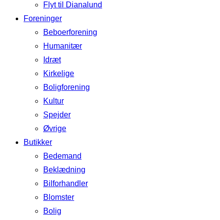
Flyt til Dianalund
Foreninger
Beboerforening
Humanitær
Idræt
Kirkelige
Boligforening
Kultur
Spejder
Øvrige
Butikker
Bedemand
Beklædning
Bilforhandler
Blomster
Bolig