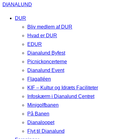
DIANALUND
DUR
Bliv medlem af DUR
Hvad er DUR
EDUR
Dianalund Byfest
Picnickoncerterne
Dianalund Event
Flagalléen
KIF – Kultur og Idræts Faciliteter
Infoskærm i Dianalund Centret
Minigolfbanen
På Banen
Dianaloopet
Flyt til Dianalund