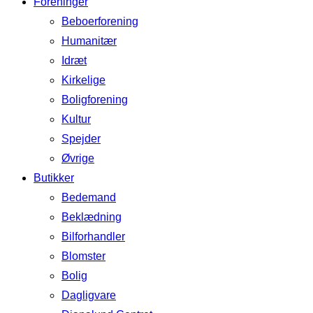
Foreninger
Beboerforening
Humanitær
Idræt
Kirkelige
Boligforening
Kultur
Spejder
Øvrige
Butikker
Bedemand
Beklædning
Bilforhandler
Blomster
Bolig
Dagligvare