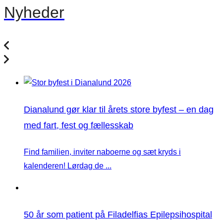
Nyheder
Dianalund gør klar til årets store byfest – en dag
med fart, fest og fællesskab
Find familien, inviter naboerne og sæt kryds i
kalenderen! Lørdag de ...
50 år som patient på Filadelfias Epilepsihospital