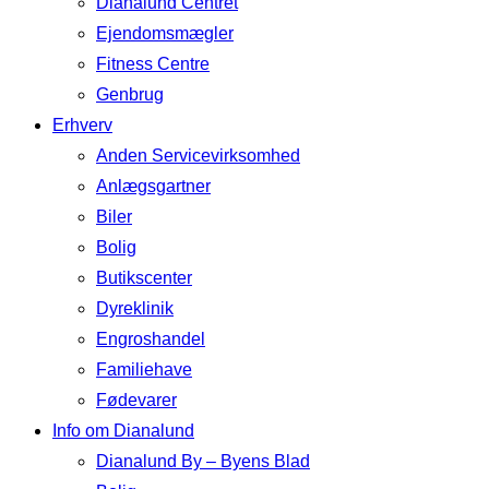
Dianalund Centret
Ejendomsmægler
Fitness Centre
Genbrug
Erhverv
Anden Servicevirksomhed
Anlægsgartner
Biler
Bolig
Butikscenter
Dyreklinik
Engroshandel
Familiehave
Fødevarer
Info om Dianalund
Dianalund By – Byens Blad