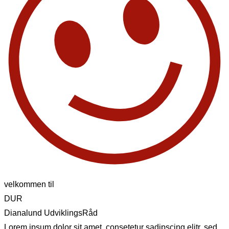
velkommen til
DUR
Dianalund UdviklingsRåd
Lorem ipsum dolor sit amet, consetetur sadipscing elitr, sed