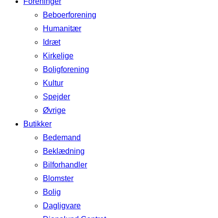
Foreninger
Beboerforening
Humanitær
Idræt
Kirkelige
Boligforening
Kultur
Spejder
Øvrige
Butikker
Bedemand
Beklædning
Bilforhandler
Blomster
Bolig
Dagligvare