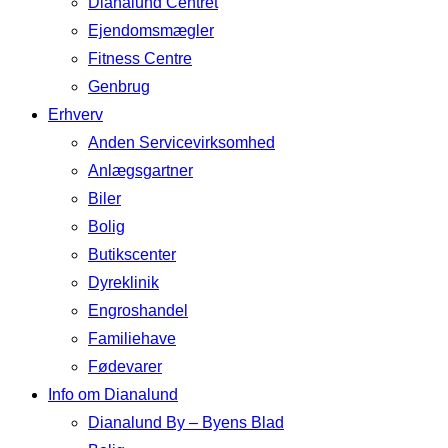
Dianalund Centret
Ejendomsmægler
Fitness Centre
Genbrug
Erhverv
Anden Servicevirksomhed
Anlægsgartner
Biler
Bolig
Butikscenter
Dyreklinik
Engroshandel
Familiehave
Fødevarer
Info om Dianalund
Dianalund By – Byens Blad