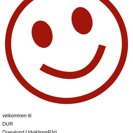
velkommen til
DUR
Dianalund UdviklingsRåd