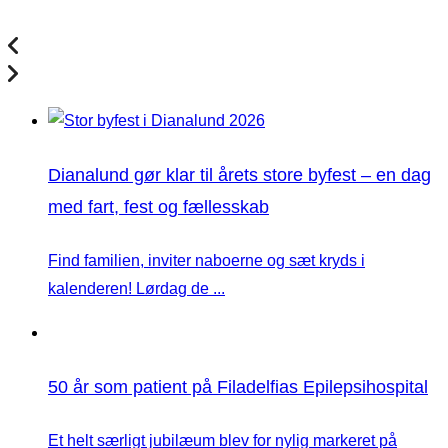
Dianalund gør klar til årets store byfest – en dag
med fart, fest og fællesskab
Find familien, inviter naboerne og sæt kryds i
kalenderen! Lørdag de ...
50 år som patient på Filadelfias Epilepsihospital
Et helt særligt jubilæum blev for nylig markeret på