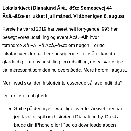
Lokalarkivet i Dianalund Ã¢â‚¬â€œ Sømosevej 44
Ã¢â‚¬â€œ er lukket i juli måned. Vi åbner igen 8. august.
Første halvår af 2019 har været helt forrygende, 993 har
besøgt vores udstilling og event Ã¢â‚¬ÂIh hvor
forandretÃ¢â‚¬Â. Få Ã¢â‚¬â€œ om nogen – er de
lokalarkiver, der har flere besøgende. I efteråret kan du
glæde dig til en ny udstilling, en udstilling, der vil være lige
så interessant som den nu overståede. Mere herom i august.
Men hvad skal den historieinteresserede så lave indtil da?
Der er flere muligheder:
Spille på den nye E-wall lige over for Arkivet, her har
jeg lavet et spil om historien i Dianalund by. Du skal
bruge din IPhone eller IPad og downloade appen