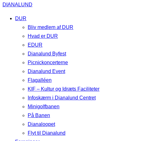
DIANALUND
DUR
Bliv medlem af DUR
Hvad er DUR
EDUR
Dianalund Byfest
Picnickoncerterne
Dianalund Event
Flagalléen
KIF – Kultur og Idræts Faciliteter
Infoskærm i Dianalund Centret
Minigolfbanen
På Banen
Dianaloopet
Flyt til Dianalund