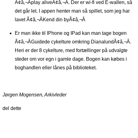
Ã¢â‚¬Âplay aliveÃ¢â‚¬Â. Der er wi-fi ved E-wallen, så
det går let. I appen henter man så spillet, som jeg har
lavet Ã¢â‚¬ÂKend din byÃ¢â‚¬Â
Er man ikke til IPhone og IPad kan man tage bogen
Ã¢â‚¬ÂGuidede cykelture omkring DianalundÃ¢â‚¬Â.
Heri er der 8 cykelture, med fortællinger på udvalgte
steder om vor egn i gamle dage. Bogen kan købes i
boghandlen eller lånes på biblioteket.
Jørgen Mogensen, Arkivleder
del dette