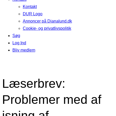
Kontakt
DUR Logo
Annoncer på Dianalund.dk
Cookie- og privatlivspolitik
Søg
Log Ind
Bliv medlem
Læserbrev:
Problemer med af
isning af