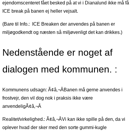
ejendomscenteret fået besked på at vi i Dianalund ikke må få
ICE break på banen ej heller vejsalt.
(Bare til Info.: ICE Breaken der anvendes på banen er
miljøgodkendt og næsten så miljøvenligt det kan drikkes.)
Nedenstående er noget af
dialogen med kommunen. :
Kommunens udsagn: Ã¢â‚¬ÂBanen må gerne anvendes i
frostvejr, den vil dog nok i praksis ikke være
anvendeligÃ¢â‚¬Â
Realitet/virkelighed.: Ã¢â‚¬ÂVi kan ikke spille på den, da vi
oplever hvad der sker med den sorte gummi-kugle