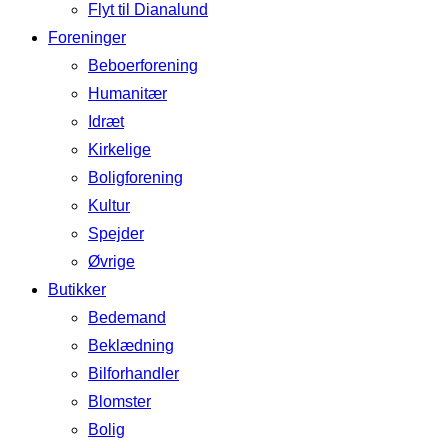
Flyt til Dianalund
Foreninger
Beboerforening
Humanitær
Idræt
Kirkelige
Boligforening
Kultur
Spejder
Øvrige
Butikker
Bedemand
Beklædning
Bilforhandler
Blomster
Bolig