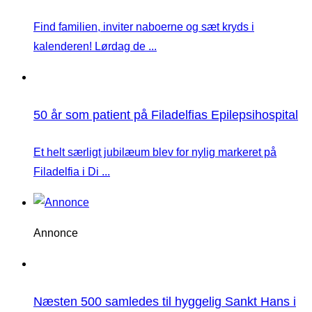
Find familien, inviter naboerne og sæt kryds i
kalenderen! Lørdag de ...
50 år som patient på Filadelfias Epilepsihospital
Et helt særligt jubilæum blev for nylig markeret på
Filadelfia i Di ...
Annonce
Næsten 500 samledes til hyggelig Sankt Hans i