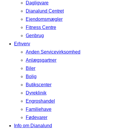
Dagligvare
Dianalund Centret
Ejendomsmægler
Fitness Centre
Genbrug
Erhverv
Anden Servicevirksomhed
Anlægsgartner
Biler
Bolig
Butikscenter
Dyreklinik
Engroshandel
Familiehave
Fødevarer
Info om Dianalund