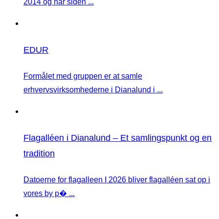
2014 og har siden ...
EDUR
Formålet med gruppen er at samle
erhvervsvirksomhederne i Dianalund i ...
Flagalléen i Dianalund – Et samlingspunkt og en
tradition
Datoerne for flagalleen I 2026 bliver flagalléen sat op i
vores by p� ...