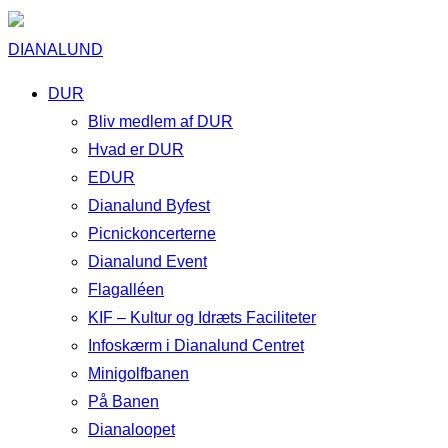
DIANALUND
DUR
Bliv medlem af DUR
Hvad er DUR
EDUR
Dianalund Byfest
Picnickoncerterne
Dianalund Event
Flagalléen
KIF – Kultur og Idræts Faciliteter
Infoskærm i Dianalund Centret
Minigolfbanen
På Banen
Dianaloopet