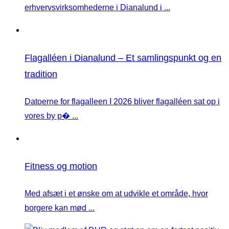
erhvervsvirksomhederne i Dianalund i ...
Flagalléen i Dianalund – Et samlingspunkt og en
tradition
Datoerne for flagalleen I 2026 bliver flagalléen sat op i
vores by p� ...
Fitness og motion
Med afsæt i et ønske om at udvikle et område, hvor
borgere kan mød ...