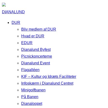
DIANALUND
DUR
Bliv medlem af DUR
Hvad er DUR
EDUR
Dianalund Byfest
Picnickoncerterne
Dianalund Event
Flagalléen
KIF – Kultur og Idræts Faciliteter
Infoskærm i Dianalund Centret
Minigolfbanen
På Banen
Dianaloopet