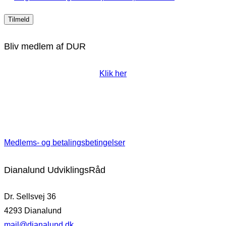
Bliv medlem af DUR
Klik her
Medlems- og betalingsbetingelser
Dianalund UdviklingsRåd
Dr. Sellsvej 36
4293 Dianalund
mail@dianalund.dk