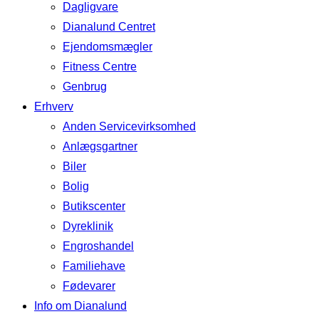
Dagligvare
Dianalund Centret
Ejendomsmægler
Fitness Centre
Genbrug
Erhverv
Anden Servicevirksomhed
Anlægsgartner
Biler
Bolig
Butikscenter
Dyreklinik
Engroshandel
Familiehave
Fødevarer
Info om Dianalund