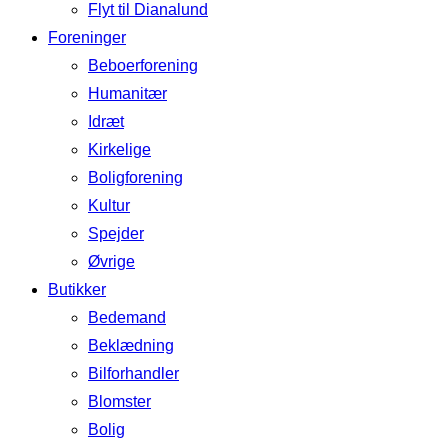
Flyt til Dianalund
Foreninger
Beboerforening
Humanitær
Idræt
Kirkelige
Boligforening
Kultur
Spejder
Øvrige
Butikker
Bedemand
Beklædning
Bilforhandler
Blomster
Bolig