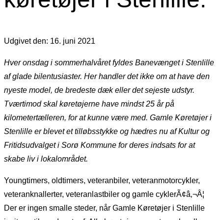
Udgivet den: 16. juni 2021
Hver onsdag i sommerhalvåret fyldes Banevænget i Stenlille
af glade bilentusiaster. Her handler det ikke om at have den
nyeste model, de bredeste dæk eller det sejeste udstyr.
Tværtimod skal køretøjerne have mindst 25 år på
kilometertælleren, for at kunne være med. Gamle Køretøjer i
Stenlille er blevet et tilløbsstykke og hædres nu af Kultur og
Fritidsudvalget i Sorø Kommune for deres indsats for at
skabe liv i lokalområdet.
Youngtimers, oldtimers, veteranbiler, veteranmotorcykler,
veteranknallerter, veteranlastbiler og gamle cyklerÃ¢â‚¬Â¦
Der er ingen smalle steder, når Gamle Køretøjer i Stenlille