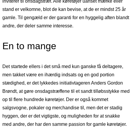
inviterer til onsdagstræf. Alle køretøjer uanset mærke eller
stand er velkomne, blot de kan bevise, at de er mindst 25 år
gamle. Til gengæld er der garanti for en hyggelig aften blandt
andre, der deler samme interesse.
En to mange
Det startede ellers i det små med kun ganske få deltagere,
men takket være en ihærdig indsats og en god portion
stædighed, er det lykkedes initiativtageren Anders Gordon
Brøndt, at gøre onsdagstræffene til et sandt tilløbsstykke med
op til flere hundrede køretøjer. Der er også kommet
salgsvogne, pokaler og merchandise til, men det er stadig
hyggen, der er det vigtigste, og muligheden for at snakke
med andre, der har den samme passion for gamle køretøjer.